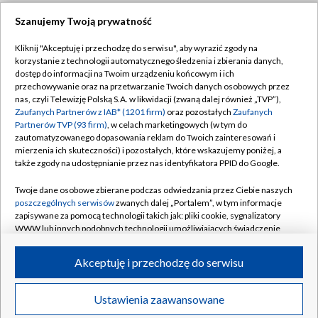
Szanujemy Twoją prywatność
Dołącz do nas:
Kliknij "Akceptuję i przechodzę do serwisu", aby wyrazić zgody na
korzystanie z technologii automatycznego śledzenia i zbierania danych,
TVP
dostęp do informacji na Twoim urządzeniu końcowym i ich
Abonament TVP
przechowywanie oraz na przetwarzanie Twoich danych osobowych przez
Regulamin TVP
nas, czyli Telewizję Polską S.A. w likwidacji (zwaną dalej również „TVP”),
Emisja w TVP
Zaufanych Partnerów z IAB* (1201 firm)
oraz pozostałych
Zaufanych
Polityka prywatności
Partnerów TVP (93 firm)
, w celach marketingowych (w tym do
Centrum informacji TVP
Moje zgody
zautomatyzowanego dopasowania reklam do Twoich zainteresowań i
mierzenia ich skuteczności) i pozostałych, które wskazujemy poniżej, a
Naziemna Telewizja Cyfrowa
Pomoc
także zgody na udostępnianie przez nas identyfikatora PPID do Google.
Sklep TVP
Biuro reklamy
Twoje dane osobowe zbierane podczas odwiedzania przez Ciebie naszych
Rada Programowa
poszczególnych serwisów
zwanych dalej „Portalem”, w tym informacje
Kontakt
zapisywane za pomocą technologii takich jak: pliki cookie, sygnalizatory
System NOS
WWW lub innych podobnych technologii umożliwiających świadczenie
dopasowanych i bezpiecznych usług, personalizację treści oraz reklam,
Informacje o nadawcy
Kanały
udostępnianie funkcji mediów społecznościowych oraz analizowanie
Akceptuję i przechodzę do serwisu
ruchu w Internecie.
Program dla prasy
©2026 Telewizja Polska S.A. w likwidacji
Biuro Reklamy
Twoje dane osobowe zbierane podczas odwiedzania przez Ciebie
Ustawienia zaawansowane
poszczególnych serwisów
na Portalu, takie jak adresy IP, identyfikatory
Ogłoszenie przetargowe