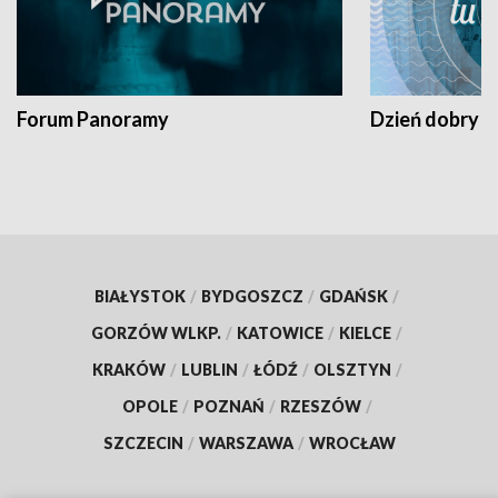
Forum Panoramy
Dzień dobry t
BIAŁYSTOK
/
BYDGOSZCZ
/
GDAŃSK
/
GORZÓW WLKP.
/
KATOWICE
/
KIELCE
/
KRAKÓW
/
LUBLIN
/
ŁÓDŹ
/
OLSZTYN
/
OPOLE
/
POZNAŃ
/
RZESZÓW
/
SZCZECIN
/
WARSZAWA
/
WROCŁAW