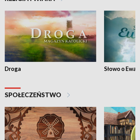
Droga
Słowo o Ewang
SPOŁECZEŃSTWO