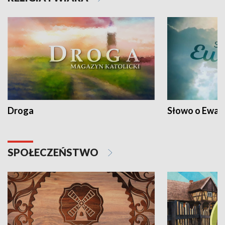
Droga
Słowo o Ewang
SPOŁECZEŃSTWO