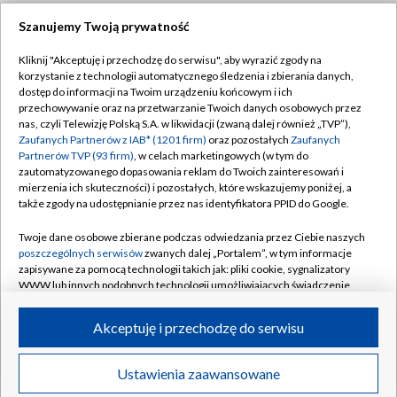
Szanujemy Twoją prywatność
Dołącz do nas:
Kliknij "Akceptuję i przechodzę do serwisu", aby wyrazić zgody na
korzystanie z technologii automatycznego śledzenia i zbierania danych,
TVP
dostęp do informacji na Twoim urządzeniu końcowym i ich
Abonament TVP
przechowywanie oraz na przetwarzanie Twoich danych osobowych przez
Regulamin TVP
nas, czyli Telewizję Polską S.A. w likwidacji (zwaną dalej również „TVP”),
Emisja w TVP
Zaufanych Partnerów z IAB* (1201 firm)
oraz pozostałych
Zaufanych
Polityka prywatności
Partnerów TVP (93 firm)
, w celach marketingowych (w tym do
Centrum informacji TVP
Moje zgody
zautomatyzowanego dopasowania reklam do Twoich zainteresowań i
mierzenia ich skuteczności) i pozostałych, które wskazujemy poniżej, a
Naziemna Telewizja Cyfrowa
Pomoc
także zgody na udostępnianie przez nas identyfikatora PPID do Google.
Sklep TVP
Biuro reklamy
Twoje dane osobowe zbierane podczas odwiedzania przez Ciebie naszych
Rada Programowa
poszczególnych serwisów
zwanych dalej „Portalem”, w tym informacje
Kontakt
zapisywane za pomocą technologii takich jak: pliki cookie, sygnalizatory
System NOS
WWW lub innych podobnych technologii umożliwiających świadczenie
dopasowanych i bezpiecznych usług, personalizację treści oraz reklam,
Informacje o nadawcy
Kanały
udostępnianie funkcji mediów społecznościowych oraz analizowanie
Akceptuję i przechodzę do serwisu
ruchu w Internecie.
Program dla prasy
©2026 Telewizja Polska S.A. w likwidacji
Biuro Reklamy
Twoje dane osobowe zbierane podczas odwiedzania przez Ciebie
Ustawienia zaawansowane
poszczególnych serwisów
na Portalu, takie jak adresy IP, identyfikatory
Ogłoszenie przetargowe