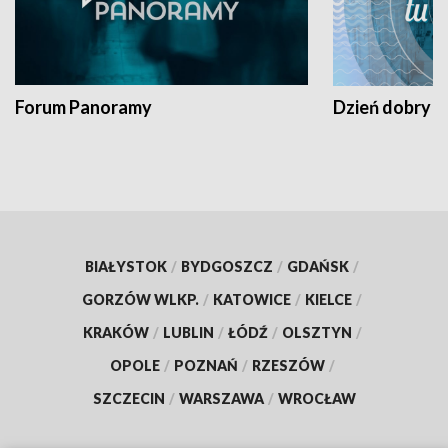
Forum Panoramy
Dzień dobry t
BIAŁYSTOK
/
BYDGOSZCZ
/
GDAŃSK
/
GORZÓW WLKP.
/
KATOWICE
/
KIELCE
/
KRAKÓW
/
LUBLIN
/
ŁÓDŹ
/
OLSZTYN
/
OPOLE
/
POZNAŃ
/
RZESZÓW
/
SZCZECIN
/
WARSZAWA
/
WROCŁAW