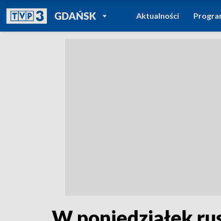
POWRÓT DO
GDAŃSK
Aktualności
Progr
TVP REGIONY
W poniedziałek rus