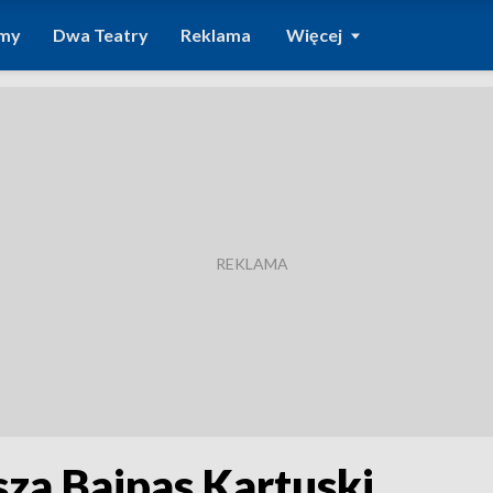
amy
Dwa Teatry
Reklama
Więcej
za Bajpas Kartuski