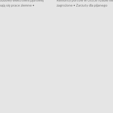
 budowy elektrowni jądrowej
Remonty portów w Ustce i Łebie ni
ają się prace ziemne •
zagrożone • Zarzuty dla pijanego
o umowę na budowę obwodnicy
kierowcy ciągnika • Protest
u Gdańskiego • Za kilka dni
poszkodowanych przez dewelopera
e ORP „Wicher” • 18 milionów
Gdyni • Milion zł dla dzieci z UCK od
a inwestycje w szkołach w Rumi
Cancer Fighters • Efekty wpisu Gdy
owie • Nowy sprzęt
Listę UNESCO • Kaszubscy kuczerz
iczny dla Puckiego Szpitala • Na
witali Tour de Pologne
znów rekordowe upały