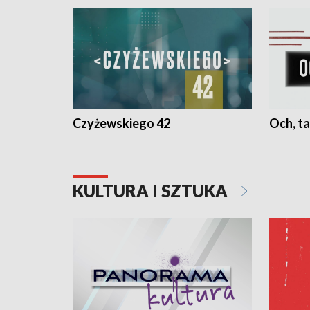
Czyżewskiego 42
Och, ta
KULTURA I SZTUKA