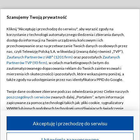
Szanujemy Twoją prywatność
Dołącz do nas:
Kliknij "Akceptuję i przechodzę do serwisu", aby wyrazić zgody na
korzystanie z technologii automatycznego śledzenia i zbierania danych,
TVP
dostęp do informacji na Twoim urządzeniu końcowym i ich
Abonament TVP
przechowywanie oraz na przetwarzanie Twoich danych osobowych przez
Regulamin TVP
nas, czyli Telewizję Polską S.A. w likwidacji (zwaną dalej również „TVP”),
Emisja w TVP
Zaufanych Partnerów z IAB* (1201 firm)
oraz pozostałych
Zaufanych
Polityka prywatności
Partnerów TVP (93 firm)
, w celach marketingowych (w tym do
Centrum informacji TVP
Moje zgody
zautomatyzowanego dopasowania reklam do Twoich zainteresowań i
mierzenia ich skuteczności) i pozostałych, które wskazujemy poniżej, a
Naziemna Telewizja Cyfrowa
Pomoc
także zgody na udostępnianie przez nas identyfikatora PPID do Google.
Sklep TVP
Biuro reklamy
Twoje dane osobowe zbierane podczas odwiedzania przez Ciebie naszych
Rada Programowa
poszczególnych serwisów
zwanych dalej „Portalem”, w tym informacje
Kontakt
zapisywane za pomocą technologii takich jak: pliki cookie, sygnalizatory
System NOS
WWW lub innych podobnych technologii umożliwiających świadczenie
dopasowanych i bezpiecznych usług, personalizację treści oraz reklam,
Informacje o nadawcy
Kanały
udostępnianie funkcji mediów społecznościowych oraz analizowanie
Akceptuję i przechodzę do serwisu
ruchu w Internecie.
Program dla prasy
©2026 Telewizja Polska S.A. w likwidacji
Biuro Reklamy
Twoje dane osobowe zbierane podczas odwiedzania przez Ciebie
Ustawienia zaawansowane