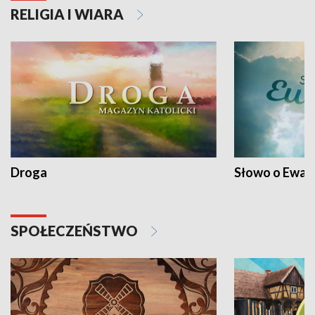
RELIGIA I WIARA
Droga
Słowo o Ewang
SPOŁECZEŃSTWO