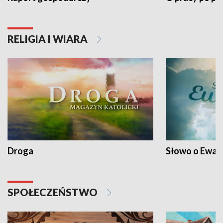
RELIGIA I WIARA
Droga
Słowo o Ewang
SPOŁECZEŃSTWO