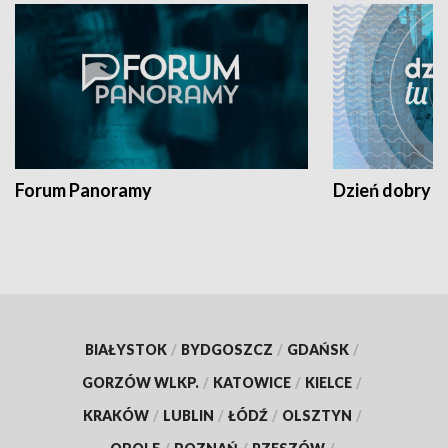
Forum Panoramy
Dzień dobry t
BIAŁYSTOK
/
BYDGOSZCZ
/
GDAŃSK
/
GORZÓW WLKP.
/
KATOWICE
/
KIELCE
/
KRAKÓW
/
LUBLIN
/
ŁÓDŹ
/
OLSZTYN
/