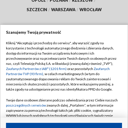
OPOLE
/
POZNAŃ
/
RZESZÓW
/
SZCZECIN
/
WARSZAWA
/
WROCŁAW
Szanujemy Twoją prywatność
Dołącz do nas:
Kliknij "Akceptuję i przechodzę do serwisu", aby wyrazić zgody na
korzystanie z technologii automatycznego śledzenia i zbierania danych,
TVP
dostęp do informacji na Twoim urządzeniu końcowym i ich
Abonament TVP
przechowywanie oraz na przetwarzanie Twoich danych osobowych przez
Regulamin TVP
nas, czyli Telewizję Polską S.A. w likwidacji (zwaną dalej również „TVP”),
Emisja w TVP
Zaufanych Partnerów z IAB* (1201 firm)
oraz pozostałych
Zaufanych
Polityka prywatności
Partnerów TVP (93 firm)
, w celach marketingowych (w tym do
Centrum informacji TVP
Moje zgody
zautomatyzowanego dopasowania reklam do Twoich zainteresowań i
mierzenia ich skuteczności) i pozostałych, które wskazujemy poniżej, a
Naziemna Telewizja Cyfrowa
Pomoc
także zgody na udostępnianie przez nas identyfikatora PPID do Google.
Sklep TVP
Biuro reklamy
Twoje dane osobowe zbierane podczas odwiedzania przez Ciebie naszych
Rada Programowa
poszczególnych serwisów
zwanych dalej „Portalem”, w tym informacje
Kontakt
zapisywane za pomocą technologii takich jak: pliki cookie, sygnalizatory
System NOS
WWW lub innych podobnych technologii umożliwiających świadczenie
dopasowanych i bezpiecznych usług, personalizację treści oraz reklam,
Informacje o nadawcy
Kanały
udostępnianie funkcji mediów społecznościowych oraz analizowanie