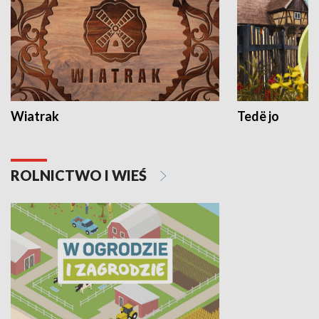
Wiatrak
Tedë jo
ROLNICTWO I WIEŚ