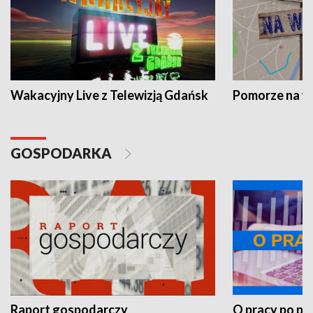
Wakacyjny Live z Telewizją Gdańsk
Pomorze na 
GOSPODARKA
Raport gospodarczy
O pracy po pr