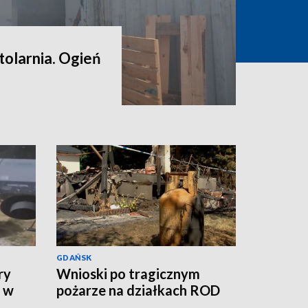
tolarnia. Ogień
GDAŃSK
ry
Wnioski po tragicznym
m w
pożarze na działkach ROD