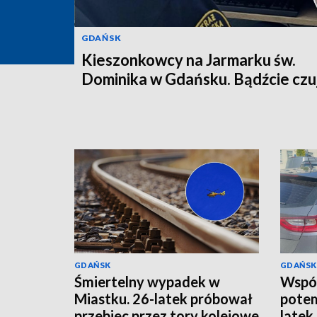
GDAŃSK
Kieszonkowcy na Jarmarku św.
Dominika w Gdańsku. Bądźcie czuj
GDAŃSK
GDAŃSK
Śmiertelny wypadek w
Wspóln
Miastku. 26-latek próbował
potem
przebiec przez tory kolejowe
latek