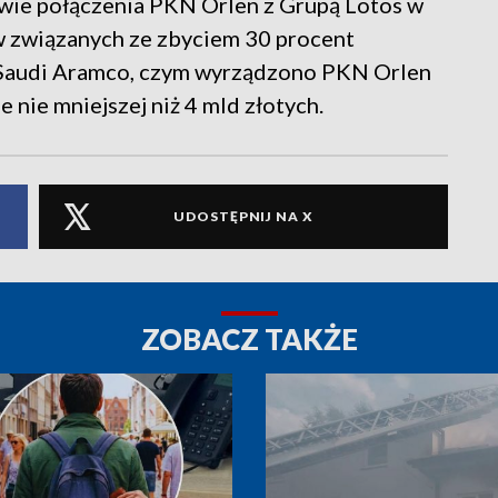
ie połączenia PKN Orlen z Grupą Lotos w
w związanych ze zbyciem 30 procent
z Saudi Aramco, czym wyrządzono PKN Orlen
 nie mniejszej niż 4 mld złotych.
UDOSTĘPNIJ NA X
ZOBACZ TAKŻE