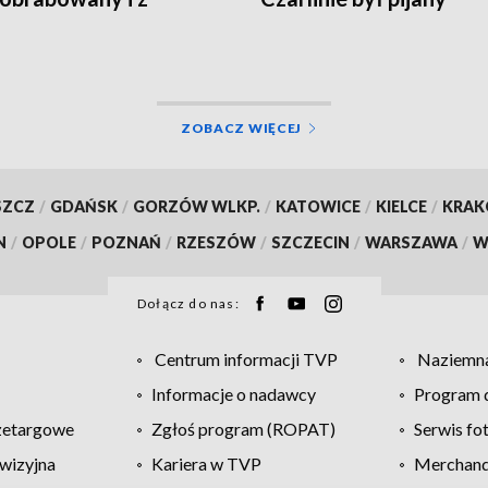
eniami głowy
ZOBACZ WIĘCEJ
SZCZ
/
GDAŃSK
/
GORZÓW WLKP.
/
KATOWICE
/
KIELCE
/
KRA
N
/
OPOLE
/
POZNAŃ
/
RZESZÓW
/
SZCZECIN
/
WARSZAWA
/
W
Dołącz do nas:
Centrum informacji TVP
Naziemna
Informacje o nadawcy
Program d
zetargowe
Zgłoś program (ROPAT)
Serwis fo
wizyjna
Kariera w TVP
Merchandi