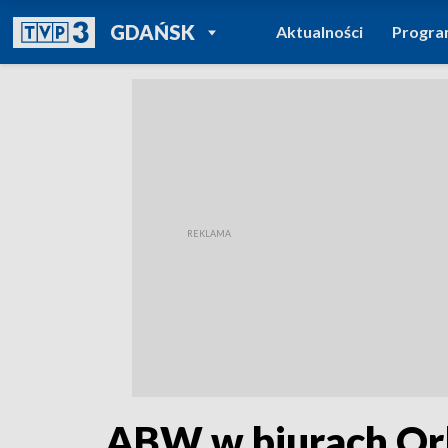
POWRÓT DO
GDAŃSK
Aktualności
Progr
TVP REGIONY
ABW w biurach Or