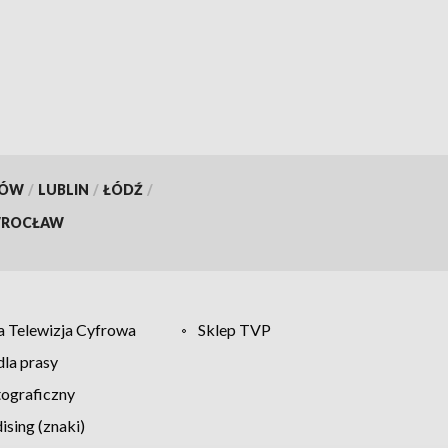
KÓW
/
LUBLIN
/
ŁÓDŹ
/
ROCŁAW
 Telewizja Cyfrowa
Sklep TVP
la prasy
tograficzny
sing (znaki)