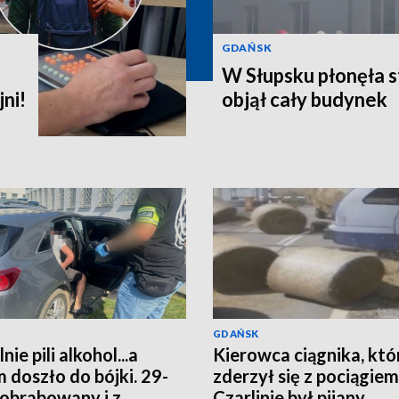
GDAŃSK
W Słupsku płonęła s
ni!
objął cały budynek
GDAŃSK
ie pili alkohol...a
Kierowca ciągnika, któ
 doszło do bójki. 29-
zderzył się z pociągie
 obrabowany i z
Czarlinie był pijany