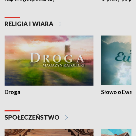
RELIGIA I WIARA
Droga
Słowo o Ewang
SPOŁECZEŃSTWO