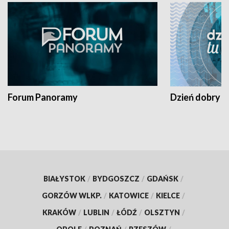
Forum Panoramy
Dzień dobry t
BIAŁYSTOK
/
BYDGOSZCZ
/
GDAŃSK
/
GORZÓW WLKP.
/
KATOWICE
/
KIELCE
/
KRAKÓW
/
LUBLIN
/
ŁÓDŹ
/
OLSZTYN
/