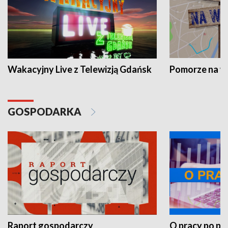
Wakacyjny Live z Telewizją Gdańsk
Pomorze na 
GOSPODARKA
Raport gospodarczy
O pracy po pr