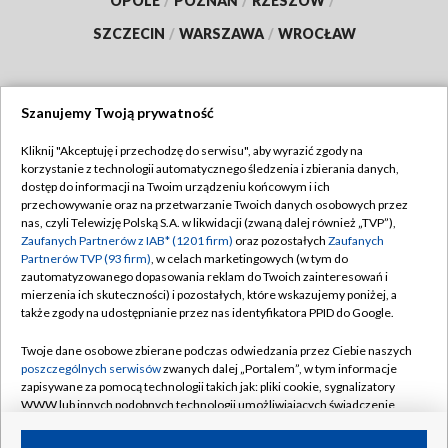
OPOLE
/
POZNAŃ
/
RZESZÓW
/
SZCZECIN
/
WARSZAWA
/
WROCŁAW
Szanujemy Twoją prywatność
Dołącz do nas:
Kliknij "Akceptuję i przechodzę do serwisu", aby wyrazić zgody na
korzystanie z technologii automatycznego śledzenia i zbierania danych,
TVP
dostęp do informacji na Twoim urządzeniu końcowym i ich
Abonament TVP
przechowywanie oraz na przetwarzanie Twoich danych osobowych przez
Regulamin TVP
nas, czyli Telewizję Polską S.A. w likwidacji (zwaną dalej również „TVP”),
Emisja w TVP
Zaufanych Partnerów z IAB* (1201 firm)
oraz pozostałych
Zaufanych
Polityka prywatności
Partnerów TVP (93 firm)
, w celach marketingowych (w tym do
Centrum informacji TVP
Moje zgody
zautomatyzowanego dopasowania reklam do Twoich zainteresowań i
mierzenia ich skuteczności) i pozostałych, które wskazujemy poniżej, a
Naziemna Telewizja Cyfrowa
Pomoc
także zgody na udostępnianie przez nas identyfikatora PPID do Google.
Sklep TVP
Biuro reklamy
Twoje dane osobowe zbierane podczas odwiedzania przez Ciebie naszych
Rada Programowa
poszczególnych serwisów
zwanych dalej „Portalem”, w tym informacje
Kontakt
zapisywane za pomocą technologii takich jak: pliki cookie, sygnalizatory
System NOS
WWW lub innych podobnych technologii umożliwiających świadczenie
dopasowanych i bezpiecznych usług, personalizację treści oraz reklam,
Informacje o nadawcy
Kanały
udostępnianie funkcji mediów społecznościowych oraz analizowanie