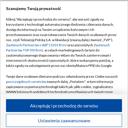
Szanujemy Twoją prywatność
Dołącz do nas:
Kliknij "Akceptuję i przechodzę do serwisu", aby wyrazić zgody na
korzystanie z technologii automatycznego śledzenia i zbierania danych,
TVP
dostęp do informacji na Twoim urządzeniu końcowym i ich
Abonament TVP
przechowywanie oraz na przetwarzanie Twoich danych osobowych przez
Regulamin TVP
nas, czyli Telewizję Polską S.A. w likwidacji (zwaną dalej również „TVP”),
Emisja w TVP
Zaufanych Partnerów z IAB* (1201 firm)
oraz pozostałych
Zaufanych
Polityka prywatności
Partnerów TVP (93 firm)
, w celach marketingowych (w tym do
Centrum informacji TVP
Moje zgody
zautomatyzowanego dopasowania reklam do Twoich zainteresowań i
mierzenia ich skuteczności) i pozostałych, które wskazujemy poniżej, a
Naziemna Telewizja Cyfrowa
Pomoc
także zgody na udostępnianie przez nas identyfikatora PPID do Google.
Sklep TVP
Biuro reklamy
Twoje dane osobowe zbierane podczas odwiedzania przez Ciebie naszych
Rada Programowa
poszczególnych serwisów
zwanych dalej „Portalem”, w tym informacje
Kontakt
zapisywane za pomocą technologii takich jak: pliki cookie, sygnalizatory
System NOS
WWW lub innych podobnych technologii umożliwiających świadczenie
dopasowanych i bezpiecznych usług, personalizację treści oraz reklam,
Informacje o nadawcy
Kanały
udostępnianie funkcji mediów społecznościowych oraz analizowanie
Akceptuję i przechodzę do serwisu
ruchu w Internecie.
Program dla prasy
©2026 Telewizja Polska S.A. w likwidacji
Biuro Reklamy
Twoje dane osobowe zbierane podczas odwiedzania przez Ciebie
Ustawienia zaawansowane
poszczególnych serwisów
na Portalu, takie jak adresy IP, identyfikatory
Ogłoszenie przetargowe