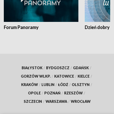
Forum Panoramy
Dzień dobry t
BIAŁYSTOK
/
BYDGOSZCZ
/
GDAŃSK
/
GORZÓW WLKP.
/
KATOWICE
/
KIELCE
/
KRAKÓW
/
LUBLIN
/
ŁÓDŹ
/
OLSZTYN
/
OPOLE
/
POZNAŃ
/
RZESZÓW
/
SZCZECIN
/
WARSZAWA
/
WROCŁAW