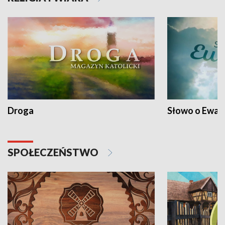
Droga
Słowo o Ewang
SPOŁECZEŃSTWO