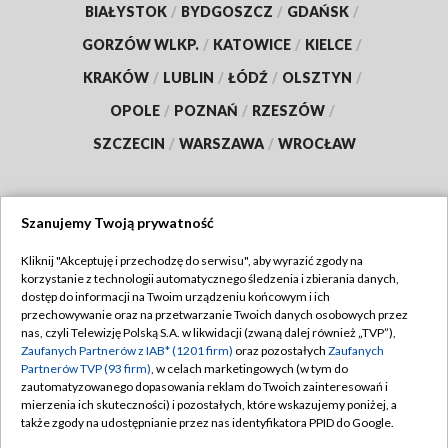
BIAŁYSTOK
/
BYDGOSZCZ
/
GDAŃSK
/
GORZÓW WLKP.
/
KATOWICE
/
KIELCE
/
KRAKÓW
/
LUBLIN
/
ŁÓDŹ
/
OLSZTYN
/
OPOLE
/
POZNAŃ
/
RZESZÓW
/
SZCZECIN
/
WARSZAWA
/
WROCŁAW
Szanujemy Twoją prywatność
Dołącz do nas:
Kliknij "Akceptuję i przechodzę do serwisu", aby wyrazić zgody na
korzystanie z technologii automatycznego śledzenia i zbierania danych,
TVP
dostęp do informacji na Twoim urządzeniu końcowym i ich
Abonament TVP
przechowywanie oraz na przetwarzanie Twoich danych osobowych przez
Regulamin TVP
nas, czyli Telewizję Polską S.A. w likwidacji (zwaną dalej również „TVP”),
Emisja w TVP
Zaufanych Partnerów z IAB* (1201 firm)
oraz pozostałych
Zaufanych
Polityka prywatności
Partnerów TVP (93 firm)
, w celach marketingowych (w tym do
Centrum informacji TVP
Moje zgody
zautomatyzowanego dopasowania reklam do Twoich zainteresowań i
mierzenia ich skuteczności) i pozostałych, które wskazujemy poniżej, a
Naziemna Telewizja Cyfrowa
Pomoc
także zgody na udostępnianie przez nas identyfikatora PPID do Google.
Sklep TVP