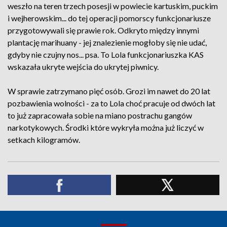
weszło na teren trzech posesji w powiecie kartuskim, puckim
i wejherowskim... do tej operacji pomorscy funkcjonariusze
przygotowywali się prawie rok. Odkryto między innymi
plantację marihuany - jej znalezienie mogłoby się nie udać,
gdyby nie czujny nos... psa. To Lola funkcjonariuszka KAS
wskazała ukryte wejścia do ukrytej piwnicy.
W sprawie zatrzymano pięć osób. Grozi im nawet do 20 lat
pozbawienia wolności - za to Lola choć pracuje od dwóch lat
to już zapracowała sobie na miano postrachu gangów
narkotykowych. Środki które wykryła można już liczyć w
setkach kilogramów.