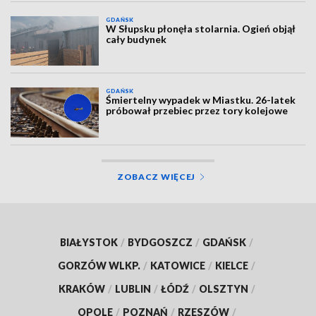
GDAŃSK
W Słupsku płonęła stolarnia. Ogień objął
cały budynek
GDAŃSK
Śmiertelny wypadek w Miastku. 26-latek
próbował przebiec przez tory kolejowe
ZOBACZ WIĘCEJ
BIAŁYSTOK
/
BYDGOSZCZ
/
GDAŃSK
/
GORZÓW WLKP.
/
KATOWICE
/
KIELCE
/
KRAKÓW
/
LUBLIN
/
ŁÓDŹ
/
OLSZTYN
/
OPOLE
/
POZNAŃ
/
RZESZÓW
/