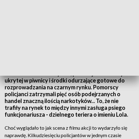
40 kg narkotyków wartych 3,5 miliona złotych
Laboratorium narkotyków, plantacja marihuany
ukrytej w piwnicy i środki odurzające gotowe do
rozprowadzania na czarnym rynku. Pomorscy
policjanci zatrzymali pięć osób podejrzanych o
handel znaczną ilością narkotyków... To, że nie
trafiły na rynek to między innymi zasługa psiego
funkcjonariusza - dzielnego teriera o imieniu Lola.
Choć wyglądało to jak scena z filmu akcji to wydarzyło się
naprawdę. Kilkudziesięciu policjantów w jednym czasie