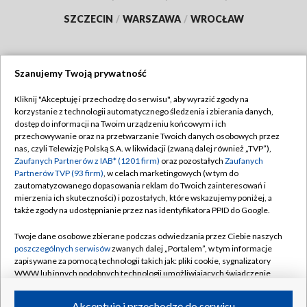
SZCZECIN
/
WARSZAWA
/
WROCŁAW
Szanujemy Twoją prywatność
Dołącz do nas:
Kliknij "Akceptuję i przechodzę do serwisu", aby wyrazić zgody na
korzystanie z technologii automatycznego śledzenia i zbierania danych,
TVP
dostęp do informacji na Twoim urządzeniu końcowym i ich
Abonament TVP
przechowywanie oraz na przetwarzanie Twoich danych osobowych przez
Regulamin TVP
nas, czyli Telewizję Polską S.A. w likwidacji (zwaną dalej również „TVP”),
Emisja w TVP
Polityka prywatności
Zaufanych Partnerów z IAB* (1201 firm)
oraz pozostałych
Zaufanych
Partnerów TVP (93 firm)
, w celach marketingowych (w tym do
Centrum informacji TVP
Moje zgody
zautomatyzowanego dopasowania reklam do Twoich zainteresowań i
mierzenia ich skuteczności) i pozostałych, które wskazujemy poniżej, a
Naziemna Telewizja Cyfrowa
Pomoc
także zgody na udostępnianie przez nas identyfikatora PPID do Google.
Sklep TVP
Biuro reklamy
Twoje dane osobowe zbierane podczas odwiedzania przez Ciebie naszych
Rada Programowa
Kontakt
poszczególnych serwisów
zwanych dalej „Portalem”, w tym informacje
zapisywane za pomocą technologii takich jak: pliki cookie, sygnalizatory
System NOS
WWW lub innych podobnych technologii umożliwiających świadczenie
dopasowanych i bezpiecznych usług, personalizację treści oraz reklam,
Informacje o nadawcy
Kanały
udostępnianie funkcji mediów społecznościowych oraz analizowanie
Akceptuję i przechodzę do serwisu