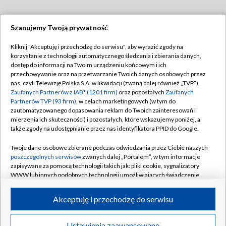
Szanujemy Twoją prywatność
Dołącz do nas:
Kliknij "Akceptuję i przechodzę do serwisu", aby wyrazić zgody na
korzystanie z technologii automatycznego śledzenia i zbierania danych,
TVP
dostęp do informacji na Twoim urządzeniu końcowym i ich
Abonament TVP
przechowywanie oraz na przetwarzanie Twoich danych osobowych przez
Regulamin TVP
nas, czyli Telewizję Polską S.A. w likwidacji (zwaną dalej również „TVP”),
Emisja w TVP
Zaufanych Partnerów z IAB* (1201 firm)
oraz pozostałych
Zaufanych
Polityka prywatności
Partnerów TVP (93 firm)
, w celach marketingowych (w tym do
Centrum informacji TVP
Moje zgody
zautomatyzowanego dopasowania reklam do Twoich zainteresowań i
mierzenia ich skuteczności) i pozostałych, które wskazujemy poniżej, a
Naziemna Telewizja Cyfrowa
Pomoc
także zgody na udostępnianie przez nas identyfikatora PPID do Google.
Sklep TVP
Biuro reklamy
Twoje dane osobowe zbierane podczas odwiedzania przez Ciebie naszych
Rada Programowa
poszczególnych serwisów
zwanych dalej „Portalem”, w tym informacje
Kontakt
zapisywane za pomocą technologii takich jak: pliki cookie, sygnalizatory
System NOS
WWW lub innych podobnych technologii umożliwiających świadczenie
dopasowanych i bezpiecznych usług, personalizację treści oraz reklam,
Informacje o nadawcy
Kanały
udostępnianie funkcji mediów społecznościowych oraz analizowanie
Akceptuję i przechodzę do serwisu
ruchu w Internecie.
Program dla prasy
©2026 Telewizja Polska S.A. w likwidacji
Biuro Reklamy
Twoje dane osobowe zbierane podczas odwiedzania przez Ciebie
Ustawienia zaawansowane