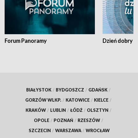
Forum Panoramy
Dzień dobry t
BIAŁYSTOK
/
BYDGOSZCZ
/
GDAŃSK
/
GORZÓW WLKP.
/
KATOWICE
/
KIELCE
/
KRAKÓW
/
LUBLIN
/
ŁÓDŹ
/
OLSZTYN
/
OPOLE
/
POZNAŃ
/
RZESZÓW
/
SZCZECIN
/
WARSZAWA
/
WROCŁAW