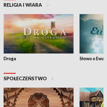
RELIGIA I WIARA
Droga
Słowo o Ewang
SPOŁECZEŃSTWO