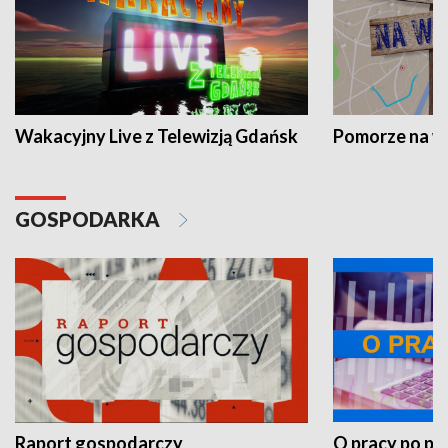
Wakacyjny Live z Telewizją Gdańsk
Pomorze na 
GOSPODARKA
Raport gospodarczy
O pracy po pr