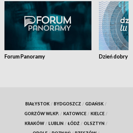
Forum Panoramy
Dzień dobry t
BIAŁYSTOK
/
BYDGOSZCZ
/
GDAŃSK
/
GORZÓW WLKP.
/
KATOWICE
/
KIELCE
/
KRAKÓW
/
LUBLIN
/
ŁÓDŹ
/
OLSZTYN
/