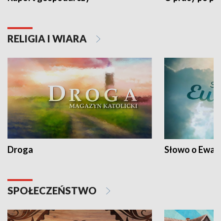
RELIGIA I WIARA
Droga
Słowo o Ewang
SPOŁECZEŃSTWO