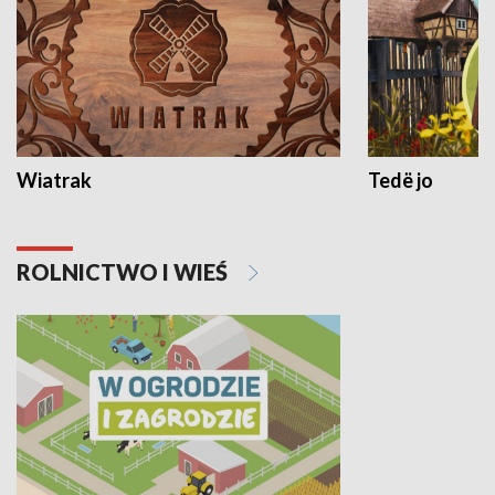
Wiatrak
Tedë jo
ROLNICTWO I WIEŚ