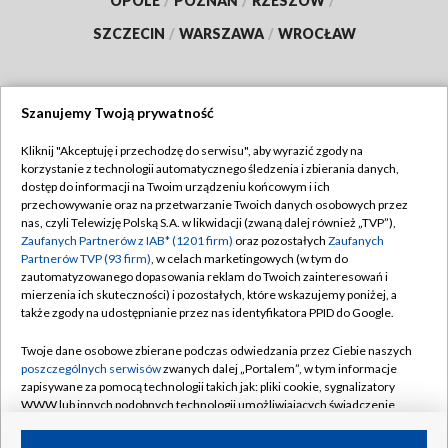
OPOLE
/
POZNAŃ
/
RZESZÓW
/
SZCZECIN
/
WARSZAWA
/
WROCŁAW
Szanujemy Twoją prywatność
Dołącz do nas:
Kliknij "Akceptuję i przechodzę do serwisu", aby wyrazić zgody na
korzystanie z technologii automatycznego śledzenia i zbierania danych,
TVP
dostęp do informacji na Twoim urządzeniu końcowym i ich
Abonament TVP
przechowywanie oraz na przetwarzanie Twoich danych osobowych przez
Regulamin TVP
nas, czyli Telewizję Polską S.A. w likwidacji (zwaną dalej również „TVP”),
Emisja w TVP
Zaufanych Partnerów z IAB* (1201 firm)
oraz pozostałych
Zaufanych
Polityka prywatności
Partnerów TVP (93 firm)
, w celach marketingowych (w tym do
Centrum informacji TVP
Moje zgody
zautomatyzowanego dopasowania reklam do Twoich zainteresowań i
mierzenia ich skuteczności) i pozostałych, które wskazujemy poniżej, a
Naziemna Telewizja Cyfrowa
Pomoc
także zgody na udostępnianie przez nas identyfikatora PPID do Google.
Sklep TVP
Biuro reklamy
Twoje dane osobowe zbierane podczas odwiedzania przez Ciebie naszych
Rada Programowa
poszczególnych serwisów
zwanych dalej „Portalem”, w tym informacje
Kontakt
zapisywane za pomocą technologii takich jak: pliki cookie, sygnalizatory
System NOS
WWW lub innych podobnych technologii umożliwiających świadczenie
dopasowanych i bezpiecznych usług, personalizację treści oraz reklam,
Informacje o nadawcy
Kanały
udostępnianie funkcji mediów społecznościowych oraz analizowanie