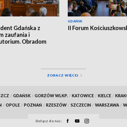
GDAŃSK
dent Gdańska z
II Forum Kościuszkows
 zaufania i
utorium. Obradom
zyszyły protesty
ZOBACZ WIĘCEJ
SZCZ
/
GDAŃSK
/
GORZÓW WLKP.
/
KATOWICE
/
KIELCE
/
KRA
N
/
OPOLE
/
POZNAŃ
/
RZESZÓW
/
SZCZECIN
/
WARSZAWA
/
W
Dołącz do nas: