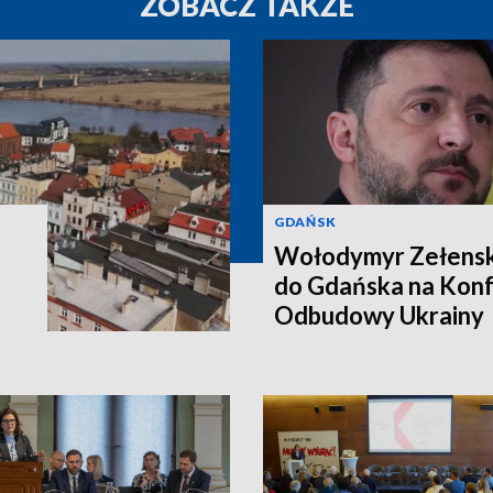
ZOBACZ TAKŻE
GDAŃSK
Wołodymyr Zełenski
do Gdańska na Konf
Odbudowy Ukrainy