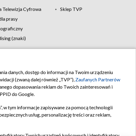
 Telewizja Cyfrowa
Sklep TVP
la prasy
tograficzny
sing (znaki)
klamy
Kontakt
rania danych, dostęp do informacji na Twoim urządzeniu
idacji (zwaną dalej również „TVP”),
Zaufanych Partnerów
anego dopasowania reklam do Twoich zainteresowań i
a PPID do Google.
”, w tym informacje zapisywane za pomocą technologii
zpiecznych usług, personalizację treści oraz reklam,
identyfikatory Twoich urządzeń końcowych i identyfikatory