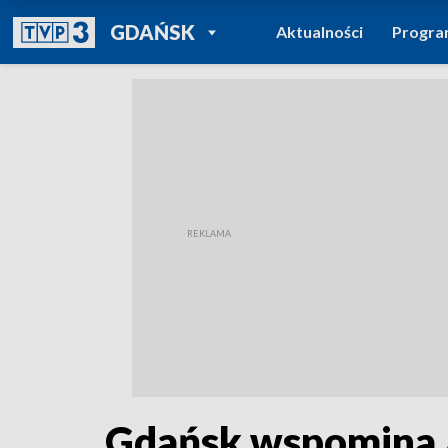
POWRÓT DO
GDAŃSK
Aktualności
Progr
TVP REGIONY
Gdańsk wspomina 