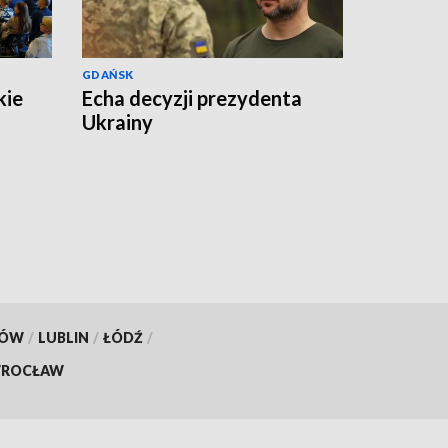
GDAŃSK
kie
Echa decyzji prezydenta
Ukrainy
KÓW
/
LUBLIN
/
ŁÓDŹ
/
ROCŁAW