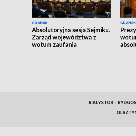
GDAŃSK
GDAŃSK
Absolutoryjna sesja Sejmiku.
Prezy
Zarząd województwa z
wotum
wotum zaufania
absol
towar
BIAŁYSTOK
/
BYDGO
OLSZTY