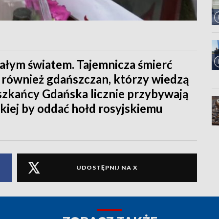
całym światem. Tajemnicza śmierć
 również gdańszczan, którzy wiedzą
szkańcy Gdańska licznie przybywają
skiej by oddać hołd rosyjskiemu
UDOSTĘPNIJ NA X