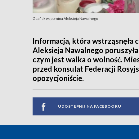
Gdańsk wspomina Aleksieja Nawalnego
Informacja, która wstrząsnęła 
Aleksieja Nawalnego poruszyła
czym jest walka o wolność. Mie
przed konsulat Federacji Rosyj
opozycjoniście.
UDOSTĘPNIJ NA FACEBOOKU