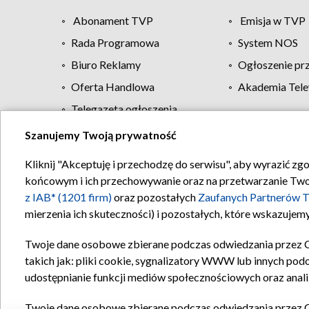
Abonament TVP
Emisja w TVP
Rada Programowa
System NOS
Biuro Reklamy
Ogłoszenie pr
Oferta Handlowa
Akademia Tele
Telegazeta ogłoszenia
Szanujemy Twoją prywatność
Regulamin TVP
Kliknij "Akceptuję i przechodzę do serwisu", aby wyrazić zg
końcowym i ich przechowywanie oraz na przetwarzanie Twoich
z IAB* (1201 firm)
oraz pozostałych
Zaufanych Partnerów T
mierzenia ich skuteczności) i pozostałych, które wskazujemy
Twoje dane osobowe zbierane podczas odwiedzania przez 
takich jak: pliki cookie, sygnalizatory WWW lub innych pod
udostępnianie funkcji mediów społecznościowych oraz anali
Twoje dane osobowe zbierane podczas odwiedzania przez 