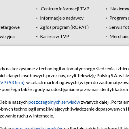
Centrum informacji TVP
Naziemna
Informacje o nadawcy
Program d
zetargowe
Zgłoś program (ROPAT)
Serwis fo
wizyjna
Kariera w TVP
Merchandi
Polityka prywatności
Moje zgody
Pomoc
Biuro re
ody na korzystanie z technologii automatycznego śledzenia i zbie
 danych osobowych przez nas, czyli Telewizję Polską S.A. w likw
VP (93 firm)
, w celach marketingowych (w tym do zautomatyzow
 poniżej, a także zgody na udostępnianie przez nas identyfikator
Ciebie naszych
poszczególnych serwisów
zwanych dalej „Portalem
obnych technologii umożliwiających świadczenie dopasowanych i be
zowanie ruchu w Internecie.
Ciebie
poszczególnych serwisów
na Portalu, takie jak adresy IP, 