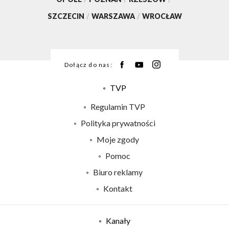
SZCZECIN
/
WARSZAWA
/
WROCŁAW
Dołącz do nas:
TVP
Abonament TVP
Regulamin TVP
Emisja w TVP
Polityka prywatności
Centrum informacji TVP
Moje zgody
Naziemna Telewizja Cyfrowa
Pomoc
Sklep TVP
Biuro reklamy
Rada Programowa
Kontakt
System NOS
Informacje o nadawcy
Kanały