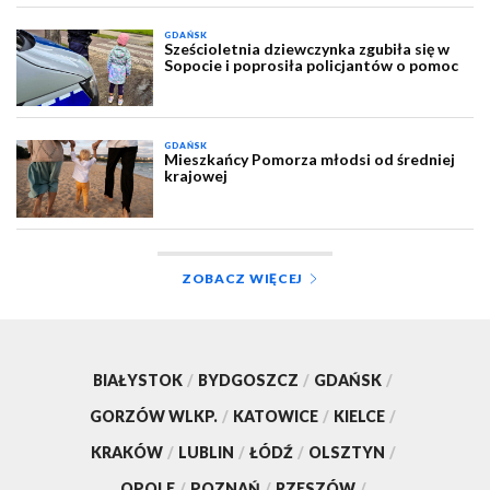
GDAŃSK
Sześcioletnia dziewczynka zgubiła się w
Sopocie i poprosiła policjantów o pomoc
GDAŃSK
Mieszkańcy Pomorza młodsi od średniej
krajowej
ZOBACZ WIĘCEJ
BIAŁYSTOK
/
BYDGOSZCZ
/
GDAŃSK
/
GORZÓW WLKP.
/
KATOWICE
/
KIELCE
/
KRAKÓW
/
LUBLIN
/
ŁÓDŹ
/
OLSZTYN
/
OPOLE
/
POZNAŃ
/
RZESZÓW
/