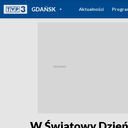
POWRÓT DO
GDAŃSK
Aktualności
Progr
TVP REGIONY
W Światowy Dzień 