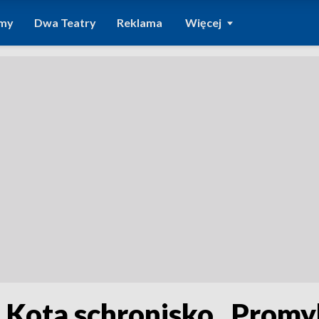
amy
Dwa Teatry
Reklama
Więcej
Kota schronisko „Promy