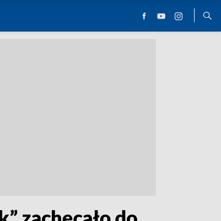
k” zachęcało do