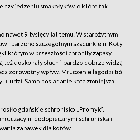
ie czy jedzeniu smakołyków, o które tak
 nawet 9 tysięcy lat temu. W starożytnym
gów i darzono szczególnym szacunkiem. Koty
ęki którym w przeszłości chroniły zapasy
ą też doskonały słuch i bardzo dobrze widzą
ęcz zdrowotny wpływ. Mruczenie łagodzi ból
 u ludzi. Samo posiadanie kota zmniejsza
rosiło gdańskie schronisko „Promyk”.
z mruczącymi podopiecznymi schroniska i
owania zabawek dla kotów.