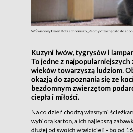
W Światowy Dzień Kota schronisko „Promyk” zachęcało do adopc
Kuzyni lwów, tygrysów i lampar
To jedne z najpopularniejszych
wieków towarzyszą ludziom. O
okazją do zapoznania się ze koc
bezdomnym zwierzętom podarowa
ciepła i miłości.
Na co dzień chodzą własnymi ścieżkam
wybiorą karton, a ich najlepszą zabawk
dłużej od swoich właścicieli - bo od 1