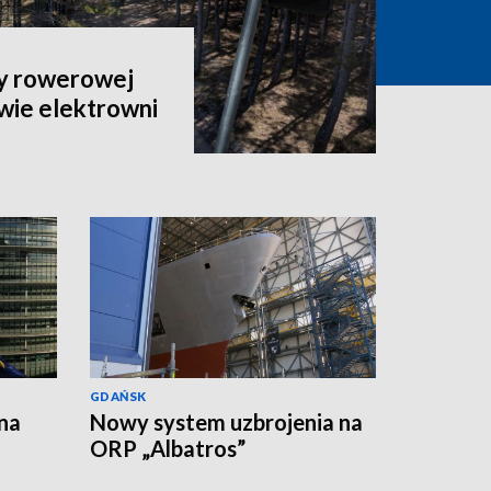
sy rowerowej
wie elektrowni
GDAŃSK
na
Nowy system uzbrojenia na
ORP „Albatros”