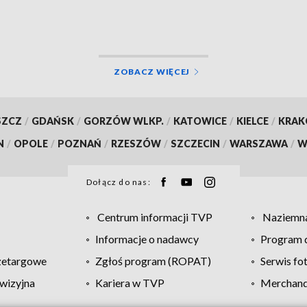
ZOBACZ WIĘCEJ
SZCZ
/
GDAŃSK
/
GORZÓW WLKP.
/
KATOWICE
/
KIELCE
/
KRA
N
/
OPOLE
/
POZNAŃ
/
RZESZÓW
/
SZCZECIN
/
WARSZAWA
/
W
Dołącz do nas:
Centrum informacji TVP
Naziemna
Informacje o nadawcy
Program d
zetargowe
Zgłoś program (ROPAT)
Serwis fo
wizyjna
Kariera w TVP
Merchandi