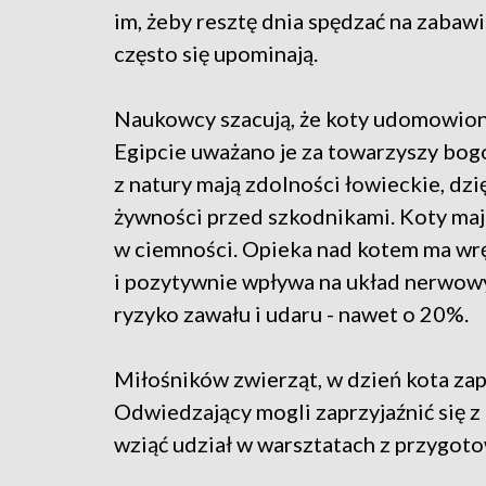
im, żeby resztę dnia spędzać na zabaw
często się upominają.
Naukowcy szacują, że koty udomowiono
Egipcie uważano je za towarzyszy bo
z natury mają zdolności łowieckie, dzi
żywności przed szkodnikami. Koty maj
w ciemności. Opieka nad kotem ma wr
i pozytywnie wpływa na układ nerwowy
ryzyko zawału i udaru - nawet o 20%.
Miłośników zwierząt, w dzień kota zap
Odwiedzający mogli zaprzyjaźnić się 
wziąć udział w warsztatach z przygot