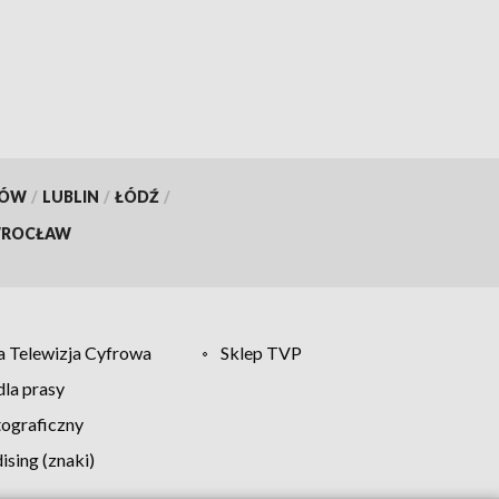
KÓW
/
LUBLIN
/
ŁÓDŹ
/
ROCŁAW
 Telewizja Cyfrowa
Sklep TVP
la prasy
tograficzny
sing (znaki)