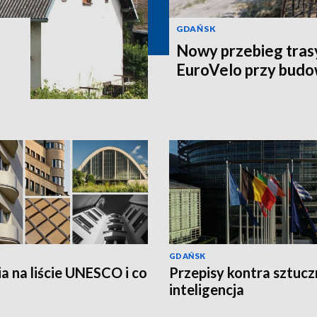
GDAŃSK
Nowy przebieg tra
EuroVelo przy budo
GDAŃSK
a na liście UNESCO i co
Przepisy kontra sztucz
?
inteligencja