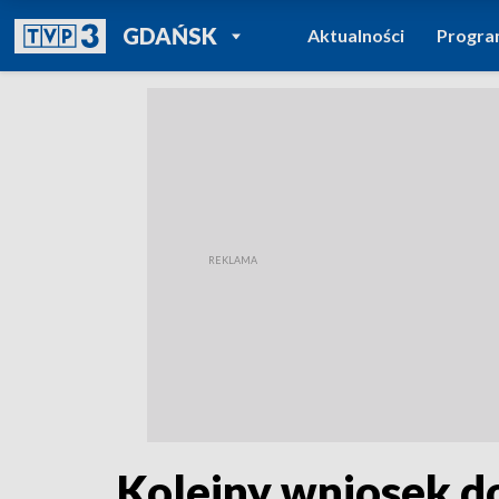
POWRÓT DO
GDAŃSK
Aktualności
Progr
TVP REGIONY
Kolejny wniosek d