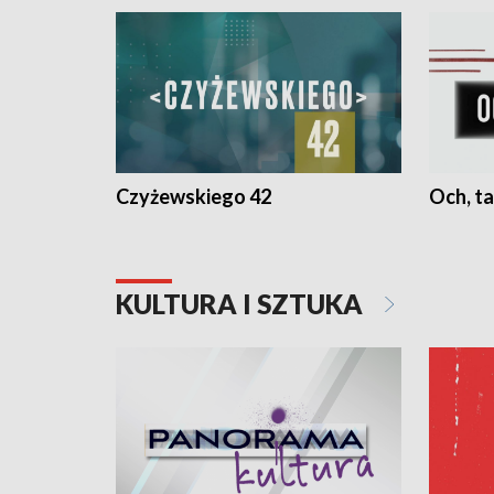
Czyżewskiego 42
Och, ta
KULTURA I SZTUKA