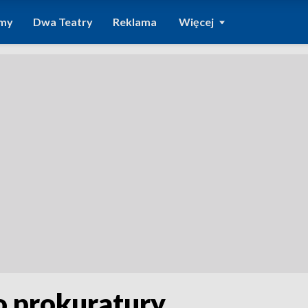
amy
Dwa Teatry
Reklama
Więcej
o prokuratury