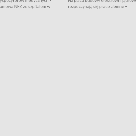
dyspozytorów medycznych •
Na placu budowy elektrowni jądrow
umowa NFZ ze szpitalem w
rozpoczynają się prace ziemne •
• Otwarto Morski Terminal
Podpisano umowę na budowę obwo
nkowy • Budowa morskiej farmy
Starogardu Gdańskiego • Za kilka dn
 • Korki na gdańskich Stogach •
wodowanie ORP „Wicher” • 18 mili
czne zachowania na torach •
złotych na inwestycje w szkołach w
nowych „trajtków” dla Gdyni
i Wejherowie • Nowy sprzęt
kardiologiczny dla Puckiego Szpitala
Pomorzu znów rekordowe upały