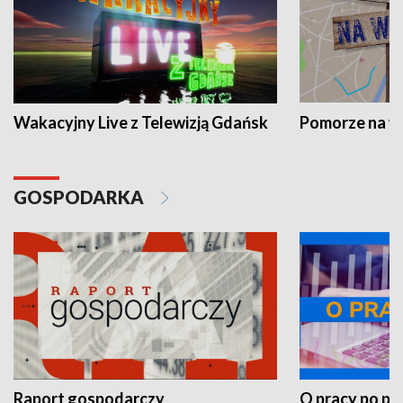
Wakacyjny Live z Telewizją Gdańsk
Pomorze na 
GOSPODARKA
Raport gospodarczy
O pracy po pr