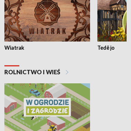
Wiatrak
Tedë jo
ROLNICTWO I WIEŚ