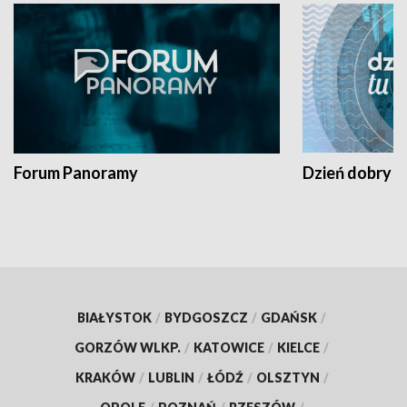
Forum Panoramy
Dzień dobry t
BIAŁYSTOK
/
BYDGOSZCZ
/
GDAŃSK
/
GORZÓW WLKP.
/
KATOWICE
/
KIELCE
/
KRAKÓW
/
LUBLIN
/
ŁÓDŹ
/
OLSZTYN
/