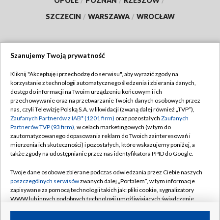
OPOLE
/
POZNAŃ
/
RZESZÓW
/
SZCZECIN
/
WARSZAWA
/
WROCŁAW
Szanujemy Twoją prywatność
Dołącz do nas:
Kliknij "Akceptuję i przechodzę do serwisu", aby wyrazić zgody na
korzystanie z technologii automatycznego śledzenia i zbierania danych,
TVP
dostęp do informacji na Twoim urządzeniu końcowym i ich
Abonament TVP
przechowywanie oraz na przetwarzanie Twoich danych osobowych przez
Regulamin TVP
nas, czyli Telewizję Polską S.A. w likwidacji (zwaną dalej również „TVP”),
Emisja w TVP
Zaufanych Partnerów z IAB* (1201 firm)
oraz pozostałych
Zaufanych
Polityka prywatności
Partnerów TVP (93 firm)
, w celach marketingowych (w tym do
Centrum informacji TVP
Moje zgody
zautomatyzowanego dopasowania reklam do Twoich zainteresowań i
mierzenia ich skuteczności) i pozostałych, które wskazujemy poniżej, a
Naziemna Telewizja Cyfrowa
Pomoc
także zgody na udostępnianie przez nas identyfikatora PPID do Google.
Sklep TVP
Biuro reklamy
Twoje dane osobowe zbierane podczas odwiedzania przez Ciebie naszych
Rada Programowa
poszczególnych serwisów
zwanych dalej „Portalem”, w tym informacje
Kontakt
zapisywane za pomocą technologii takich jak: pliki cookie, sygnalizatory
System NOS
WWW lub innych podobnych technologii umożliwiających świadczenie
dopasowanych i bezpiecznych usług, personalizację treści oraz reklam,
Informacje o nadawcy
Kanały
udostępnianie funkcji mediów społecznościowych oraz analizowanie