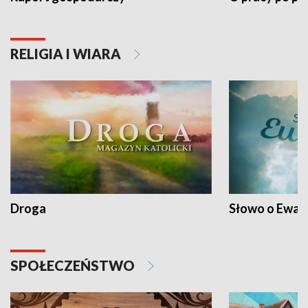
RELIGIA I WIARA
Droga
Słowo o Ewang
SPOŁECZEŃSTWO