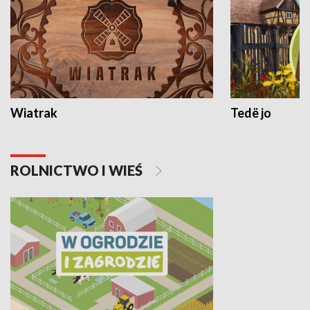
Wiatrak
Tedë jo
ROLNICTWO I WIEŚ