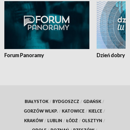
Forum Panoramy
Dzień dobry t
BIAŁYSTOK
/
BYDGOSZCZ
/
GDAŃSK
/
GORZÓW WLKP.
/
KATOWICE
/
KIELCE
/
KRAKÓW
/
LUBLIN
/
ŁÓDŹ
/
OLSZTYN
/