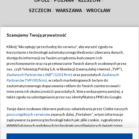
OPOLE
/
POZNAŃ
/
RZESZÓW
/
SZCZECIN
/
WARSZAWA
/
WROCŁAW
Szanujemy Twoją prywatność
Dołącz do nas:
Kliknij "Akceptuję i przechodzę do serwisu", aby wyrazić zgody na
korzystanie z technologii automatycznego śledzenia i zbierania danych,
TVP
dostęp do informacji na Twoim urządzeniu końcowym i ich
Abonament TVP
przechowywanie oraz na przetwarzanie Twoich danych osobowych przez
Regulamin TVP
nas, czyli Telewizję Polską S.A. w likwidacji (zwaną dalej również „TVP”),
Emisja w TVP
Zaufanych Partnerów z IAB* (1201 firm)
oraz pozostałych
Zaufanych
Polityka prywatności
Partnerów TVP (93 firm)
, w celach marketingowych (w tym do
Centrum informacji TVP
Moje zgody
zautomatyzowanego dopasowania reklam do Twoich zainteresowań i
mierzenia ich skuteczności) i pozostałych, które wskazujemy poniżej, a
Naziemna Telewizja Cyfrowa
Pomoc
także zgody na udostępnianie przez nas identyfikatora PPID do Google.
Sklep TVP
Biuro reklamy
Twoje dane osobowe zbierane podczas odwiedzania przez Ciebie naszych
Rada Programowa
poszczególnych serwisów
zwanych dalej „Portalem”, w tym informacje
Kontakt
zapisywane za pomocą technologii takich jak: pliki cookie, sygnalizatory
System NOS
WWW lub innych podobnych technologii umożliwiających świadczenie
dopasowanych i bezpiecznych usług, personalizację treści oraz reklam,
Informacje o nadawcy
Kanały
udostępnianie funkcji mediów społecznościowych oraz analizowanie