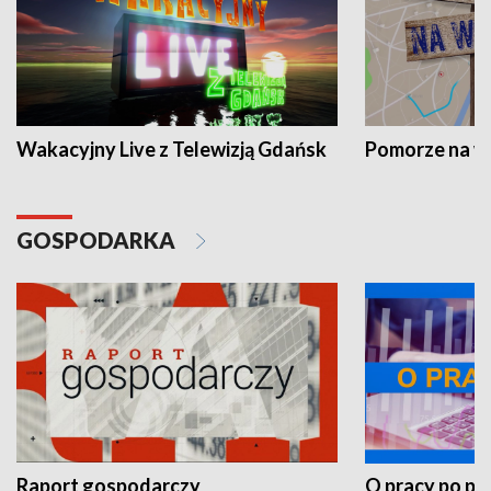
Wakacyjny Live z Telewizją Gdańsk
Pomorze na 
GOSPODARKA
Raport gospodarczy
O pracy po pr