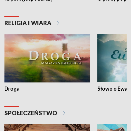
RELIGIA I WIARA
Droga
Słowo o Ewang
SPOŁECZEŃSTWO