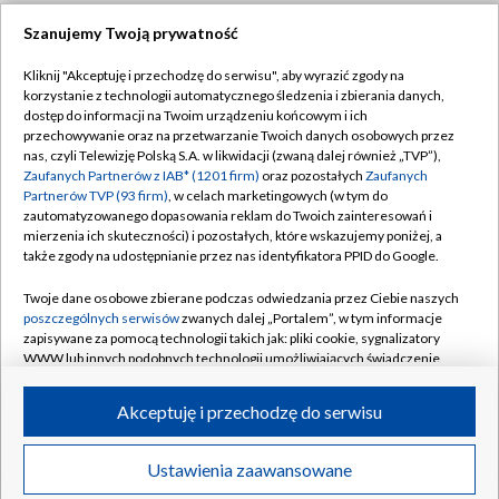
Szanujemy Twoją prywatność
Dołącz do nas:
Kliknij "Akceptuję i przechodzę do serwisu", aby wyrazić zgody na
korzystanie z technologii automatycznego śledzenia i zbierania danych,
TVP
dostęp do informacji na Twoim urządzeniu końcowym i ich
Abonament TVP
przechowywanie oraz na przetwarzanie Twoich danych osobowych przez
Regulamin TVP
nas, czyli Telewizję Polską S.A. w likwidacji (zwaną dalej również „TVP”),
Emisja w TVP
Zaufanych Partnerów z IAB* (1201 firm)
oraz pozostałych
Zaufanych
Polityka prywatności
Partnerów TVP (93 firm)
, w celach marketingowych (w tym do
Centrum informacji TVP
Moje zgody
zautomatyzowanego dopasowania reklam do Twoich zainteresowań i
mierzenia ich skuteczności) i pozostałych, które wskazujemy poniżej, a
Naziemna Telewizja Cyfrowa
Pomoc
także zgody na udostępnianie przez nas identyfikatora PPID do Google.
Sklep TVP
Biuro reklamy
Twoje dane osobowe zbierane podczas odwiedzania przez Ciebie naszych
Rada Programowa
poszczególnych serwisów
zwanych dalej „Portalem”, w tym informacje
Kontakt
zapisywane za pomocą technologii takich jak: pliki cookie, sygnalizatory
System NOS
WWW lub innych podobnych technologii umożliwiających świadczenie
dopasowanych i bezpiecznych usług, personalizację treści oraz reklam,
Informacje o nadawcy
Kanały
udostępnianie funkcji mediów społecznościowych oraz analizowanie
Akceptuję i przechodzę do serwisu
ruchu w Internecie.
Program dla prasy
©2026 Telewizja Polska S.A. w likwidacji
Biuro Reklamy
Twoje dane osobowe zbierane podczas odwiedzania przez Ciebie
Ustawienia zaawansowane
poszczególnych serwisów
na Portalu, takie jak adresy IP, identyfikatory
Ogłoszenie przetargowe