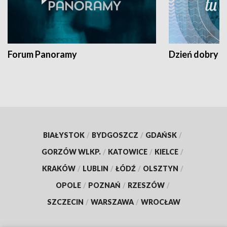
Forum Panoramy
Dzień dobry t
BIAŁYSTOK
/
BYDGOSZCZ
/
GDAŃSK
/
GORZÓW WLKP.
/
KATOWICE
/
KIELCE
/
KRAKÓW
/
LUBLIN
/
ŁÓDŹ
/
OLSZTYN
/
OPOLE
/
POZNAŃ
/
RZESZÓW
/
SZCZECIN
/
WARSZAWA
/
WROCŁAW