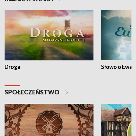
Droga
Słowo o Ewang
SPOŁECZEŃSTWO