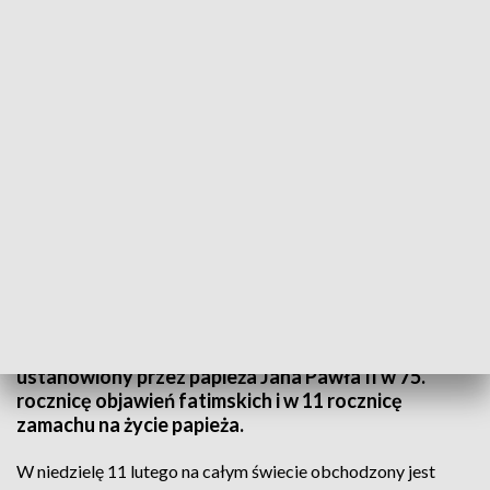
Lekarze i duchowni o opiece nad chorym
Choroba, cierpienie i samotność - to główne tematy
jakie poruszono w usteckim sanatorium podczas
konferencji z udziałem lekarzy, oraz biskupa diecezji
koszalińsko - kołobrzeskiej Zbigniewa Zielińskiego.
Dyskusja odbyła się także z powodu zbliżającego
się Światowego Dnia Chorego który został
ustanowiony przez papieża Jana Pawła II w 75.
rocznicę objawień fatimskich i w 11 rocznicę
zamachu na życie papieża.
W niedzielę 11 lutego na całym świecie obchodzony jest