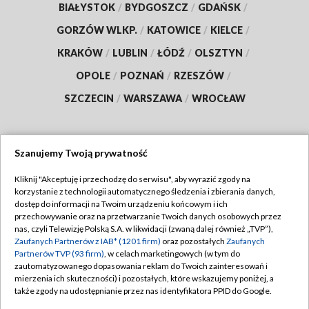
BIAŁYSTOK
/
BYDGOSZCZ
/
GDAŃSK
/
GORZÓW WLKP.
/
KATOWICE
/
KIELCE
/
KRAKÓW
/
LUBLIN
/
ŁÓDŹ
/
OLSZTYN
/
OPOLE
/
POZNAŃ
/
RZESZÓW
/
SZCZECIN
/
WARSZAWA
/
WROCŁAW
Szanujemy Twoją prywatność
Dołącz do nas:
Kliknij "Akceptuję i przechodzę do serwisu", aby wyrazić zgody na
korzystanie z technologii automatycznego śledzenia i zbierania danych,
TVP
dostęp do informacji na Twoim urządzeniu końcowym i ich
Abonament TVP
przechowywanie oraz na przetwarzanie Twoich danych osobowych przez
Regulamin TVP
nas, czyli Telewizję Polską S.A. w likwidacji (zwaną dalej również „TVP”),
Emisja w TVP
Polityka prywatności
Zaufanych Partnerów z IAB* (1201 firm)
oraz pozostałych
Zaufanych
Partnerów TVP (93 firm)
, w celach marketingowych (w tym do
Centrum informacji TVP
Moje zgody
zautomatyzowanego dopasowania reklam do Twoich zainteresowań i
mierzenia ich skuteczności) i pozostałych, które wskazujemy poniżej, a
Naziemna Telewizja Cyfrowa
Pomoc
także zgody na udostępnianie przez nas identyfikatora PPID do Google.
Sklep TVP
Biuro reklamy