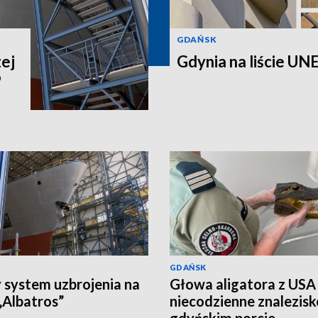
GDAŃSK
ej
Gdynia na liście UNE
P
GDAŃSK
system uzbrojenia na
Głowa aligatora z USA
Albatros”
niecodzienne znalezis
gdyńskim porcie