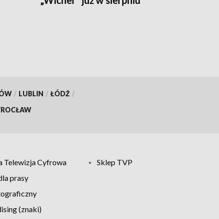
KÓW
/
LUBLIN
/
ŁÓDŹ
/
ROCŁAW
 Telewizja Cyfrowa
Sklep TVP
la prasy
tograficzny
sing (znaki)