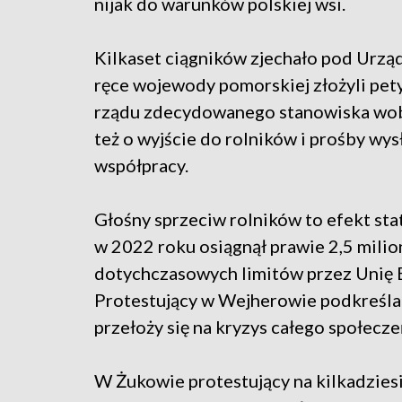
nijak do warunków polskiej wsi.
Kilkaset ciągników zjechało pod Urz
ręce wojewody pomorskiej złożyli pety
rządu zdecydowanego stanowiska wob
też o wyjście do rolników i prośby wys
współpracy.
Głośny sprzeciw rolników to efekt sta
w 2022 roku osiągnął prawie 2,5 milio
dotychczasowych limitów przez Unię Eu
Protestujący w Wejherowie podkreślali
przełoży się na kryzys całego społecz
W Żukowie protestujący na kilkadzies