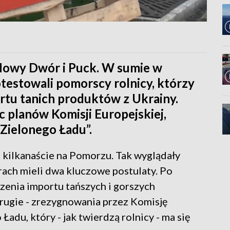
owy Dwór i Puck. W sumie w
testowali pomorscy rolnicy, którzy
rtu tanich produktów z Ukrainy.
 planów Komisji Europejskiej,
Zielonego Ładu”.
 kilkanaście na Pomorzu. Tak wyglądały
rach mieli dwa kluczowe postulaty. Po
czenia importu tańszych i gorszych
rugie - zrezygnowania przez Komisję
du, który - jak twierdzą rolnicy - ma się