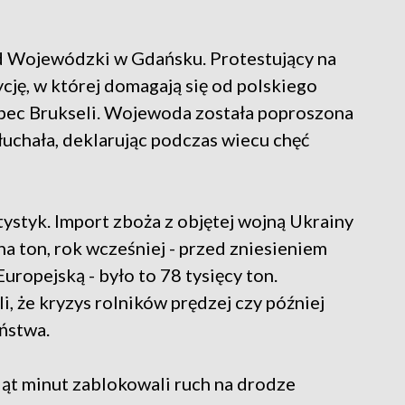
ąd Wojewódzki w Gdańsku. Protestujący na
cję, w której domagają się od polskiego
ec Brukseli. Wojewoda została poproszona
łuchała, deklarując podczas wiecu chęć
tystyk. Import zboża z objętej wojną Ukrainy
na ton, rok wcześniej - przed zniesieniem
ropejską - było to 78 tysięcy ton.
, że kryzys rolników prędzej czy później
eństwa.
iąt minut zablokowali ruch na drodze