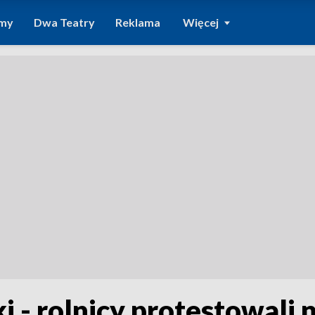
amy
Dwa Teatry
Reklama
Więcej
ki - rolnicy protestowali