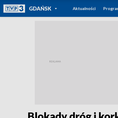
POWRÓT DO
GDAŃSK
Aktualności
Progr
TVP REGIONY
Blokady dróg i kor