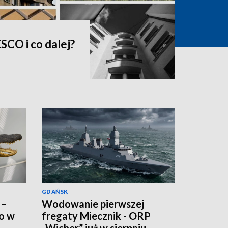
SCO i co dalej?
GDAŃSK
 –
Wodowanie pierwszej
ko w
fregaty Miecznik - ORP
„Wicher” już w sierpniu