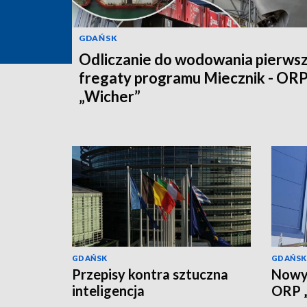
GDAŃSK
Odliczanie do wodowania pierwsz
fregaty programu Miecznik - OR
„Wicher”
GDAŃSK
GDAŃSK
Przepisy kontra sztuczna
Nowy 
inteligencja
ORP „