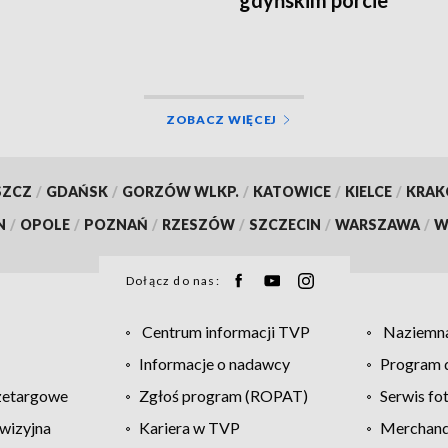
ZOBACZ WIĘCEJ
SZCZ
/
GDAŃSK
/
GORZÓW WLKP.
/
KATOWICE
/
KIELCE
/
KRA
N
/
OPOLE
/
POZNAŃ
/
RZESZÓW
/
SZCZECIN
/
WARSZAWA
/
W
Dołącz do nas:
Centrum informacji TVP
Naziemna
Informacje o nadawcy
Program d
zetargowe
Zgłoś program (ROPAT)
Serwis fo
wizyjna
Kariera w TVP
Merchandi