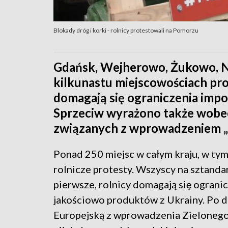
Blokady dróg i korki - rolnicy protestowali na Pomorzu
Gdańsk, Wejherowo, Żukowo, N
kilkunastu miejscowościach pro
domagają się ograniczenia impo
Sprzeciw wyrażono także wobec
związanych z wprowadzeniem „
Ponad 250 miejsc w całym kraju, w tym
rolnicze protesty. Wszyscy na sztanda
pierwsze, rolnicy domagają się ograni
jakościowo produktów z Ukrainy. Po d
Europejską z wprowadzenia Zielonego Ła