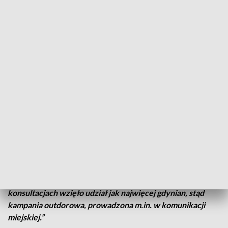
opublikowanych w mediach społecznościowych gdyńskiego
ratusza.
W odpowiedzi na nasze zapytanie dotyczące zarzutów
wystosowanych przez polityka Platformy Obywatelskiej,
Urząd Miasta w Gdyni wystosował oświadczenie:
„Kampania dotycząca konsultacji w sprawie obchodów
setnych urodzin miasta jest ściśle skorelowana w czasie z
harmonogramem Budżetu Obywatelskiego. Projekty
można składać od 1 do 29 lutego, a podczas sesji rady
miasta bezpośrednio poprzedzającej ten etap BO
uchwalono (także głosem kandydata PO), iż pojawi się w
puli dodatkowy milion z przeznaczeniem na
przygotowanie obchodów. (...) Bardzo nam zależy, aby w
konsultacjach wzięło udział jak najwięcej gdynian, stąd
kampania outdorowa, prowadzona m.in. w komunikacji
miejskiej.”