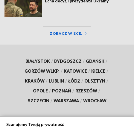
Echa decyzji prezydenta Ukrainy
ZOBACZ WIĘCEJ
BIAŁYSTOK
/
BYDGOSZCZ
/
GDAŃSK
/
GORZÓW WLKP.
/
KATOWICE
/
KIELCE
/
KRAKÓW
/
LUBLIN
/
ŁÓDŹ
/
OLSZTYN
/
OPOLE
/
POZNAŃ
/
RZESZÓW
/
SZCZECIN
/
WARSZAWA
/
WROCŁAW
Szanujemy Twoją prywatność
Dołącz do nas: