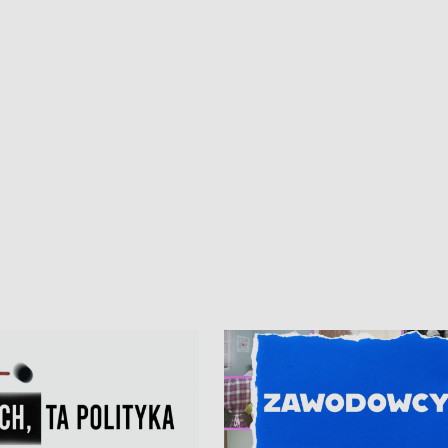
iczny dla Puckiego Szpitala • Na
witali Tour de Pologne
znów rekordowe upały