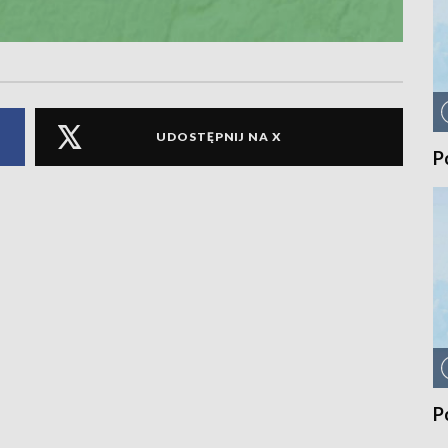
UDOSTĘPNIJ NA X
P
P