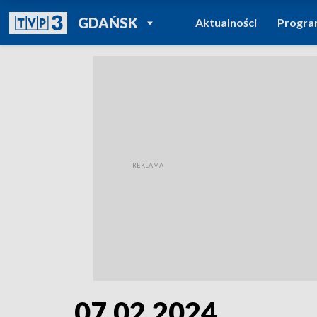
POWRÓT DO
GDAŃSK
Aktualności
Progr
TVP REGIONY
07.02.2024