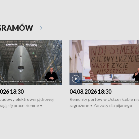
OGRAMÓW
026 18:30
04.08.2026 18:30
 budowy elektrowni jądrowej
Remonty portów w Ustce i Łebie ni
ają się prace ziemne •
zagrożone • Zarzuty dla pijanego
o umowę na budowę obwodnicy
kierowcy ciągnika • Protest
u Gdańskiego • Za kilka dni
poszkodowanych przez dewelopera
e ORP „Wicher” • 18 milionów
Gdyni • Milion zł dla dzieci z UCK od
a inwestycje w szkołach w Rumi
Cancer Fighters • Efekty wpisu Gdy
owie • Nowy sprzęt
Listę UNESCO • Kaszubscy kuczerz