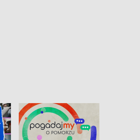
kibiców na trasie przejazdu peletonu
Tour de Pologne przez Kaszuby