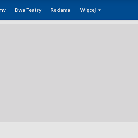
amy
Dwa Teatry
Reklama
Więcej