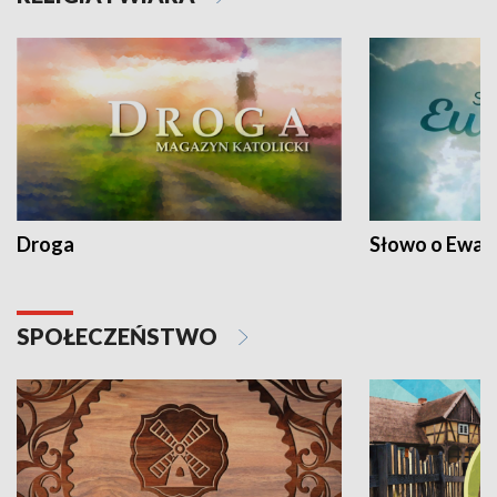
Droga
Słowo o Ewang
SPOŁECZEŃSTWO