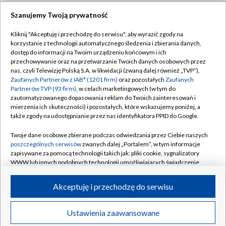
Szanujemy Twoją prywatność
Dołącz do nas:
Kliknij "Akceptuję i przechodzę do serwisu", aby wyrazić zgody na
korzystanie z technologii automatycznego śledzenia i zbierania danych,
TVP
dostęp do informacji na Twoim urządzeniu końcowym i ich
Abonament TVP
przechowywanie oraz na przetwarzanie Twoich danych osobowych przez
Regulamin TVP
nas, czyli Telewizję Polską S.A. w likwidacji (zwaną dalej również „TVP”),
Emisja w TVP
Zaufanych Partnerów z IAB* (1201 firm)
oraz pozostałych
Zaufanych
Polityka prywatności
Partnerów TVP (93 firm)
, w celach marketingowych (w tym do
Centrum informacji TVP
Moje zgody
zautomatyzowanego dopasowania reklam do Twoich zainteresowań i
mierzenia ich skuteczności) i pozostałych, które wskazujemy poniżej, a
Naziemna Telewizja Cyfrowa
Pomoc
także zgody na udostępnianie przez nas identyfikatora PPID do Google.
Sklep TVP
Biuro reklamy
Twoje dane osobowe zbierane podczas odwiedzania przez Ciebie naszych
Rada Programowa
poszczególnych serwisów
zwanych dalej „Portalem”, w tym informacje
Kontakt
zapisywane za pomocą technologii takich jak: pliki cookie, sygnalizatory
System NOS
WWW lub innych podobnych technologii umożliwiających świadczenie
dopasowanych i bezpiecznych usług, personalizację treści oraz reklam,
Informacje o nadawcy
Kanały
udostępnianie funkcji mediów społecznościowych oraz analizowanie
Akceptuję i przechodzę do serwisu
ruchu w Internecie.
Program dla prasy
©2026 Telewizja Polska S.A. w likwidacji
Biuro Reklamy
Twoje dane osobowe zbierane podczas odwiedzania przez Ciebie
Ustawienia zaawansowane
poszczególnych serwisów
na Portalu, takie jak adresy IP, identyfikatory
Ogłoszenie przetargowe