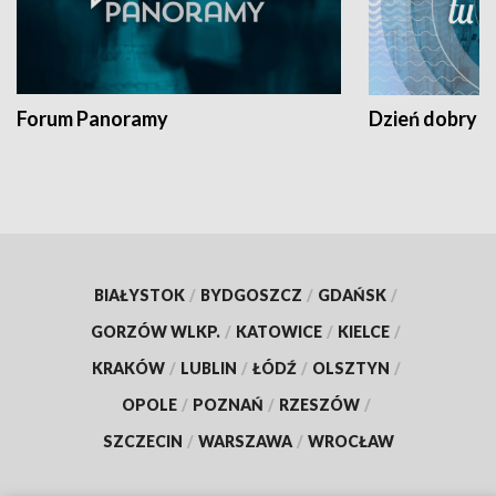
Forum Panoramy
Dzień dobry t
BIAŁYSTOK
/
BYDGOSZCZ
/
GDAŃSK
/
GORZÓW WLKP.
/
KATOWICE
/
KIELCE
/
KRAKÓW
/
LUBLIN
/
ŁÓDŹ
/
OLSZTYN
/
OPOLE
/
POZNAŃ
/
RZESZÓW
/
SZCZECIN
/
WARSZAWA
/
WROCŁAW