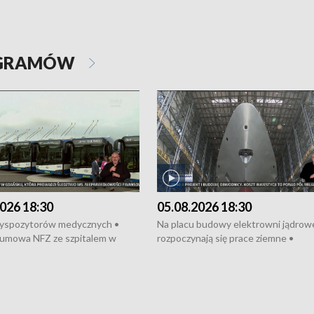
OGRAMÓW
026 18:30
05.08.2026 18:30
dyspozytorów medycznych •
Na placu budowy elektrowni jądrow
umowa NFZ ze szpitalem w
rozpoczynają się prace ziemne •
• Otwarto Morski Terminal
Podpisano umowę na budowę obwo
nkowy • Budowa morskiej farmy
Starogardu Gdańskiego • Za kilka dn
 • Korki na gdańskich Stogach •
wodowanie ORP „Wicher” • 18 mili
czne zachowania na torach •
złotych na inwestycje w szkołach w
nowych „trajtków” dla Gdyni
i Wejherowie • Nowy sprzęt