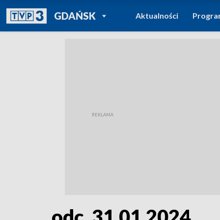
POWRÓT DO
GDAŃSK
Aktualności
Progr
TVP REGIONY
odc. 31.01.2024