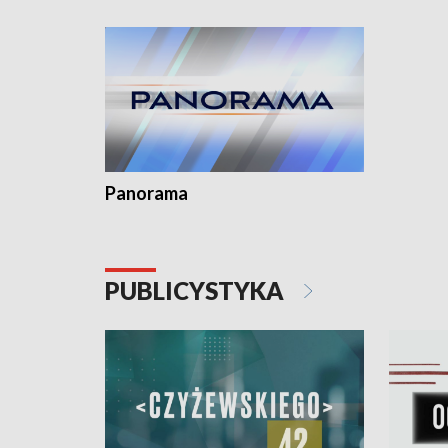
Dominika • Gdynia z lat 30. w
fotoplastikonie
Panorama
PUBLICYSTYKA