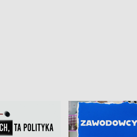
kardiologiczny dla Puckiego Szpitala
Pomorzu znów rekordowe upały