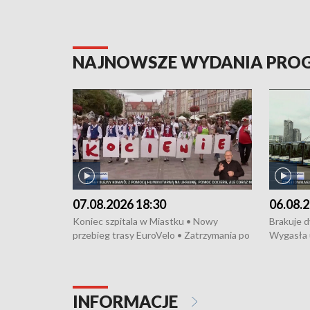
NAJNOWSZE WYDANIA PR
07.08.2026 18:30
06.08.2
Koniec szpitala w Miastku • Nowy
Brakuje 
przebieg trasy EuroVelo • Zatrzymania po
Wygasła 
bójce w Kościerzynie • Mieszkańcy
Miastku 
protestują przeciwko budowie trasy
Przeładu
tramwajowej • Kolejne konwoje
wiatrowej
humanitarne z Trójmiasta na Ukrainę •
Niebezpie
INFORMACJE
Święto Kociewia na Jarmarku św.
Dziewięć 