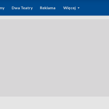
amy
Dwa Teatry
Reklama
Więcej