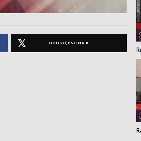
UDOSTĘPNIJ NA X
R
R