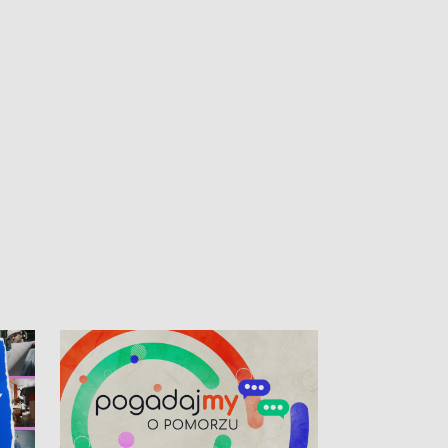
kibiców na trasie przejazdu peletonu
Tour de Pologne przez Kaszuby