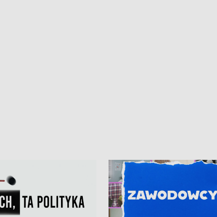
iczny dla Puckiego Szpitala • Na
witali Tour de Pologne
znów rekordowe upały