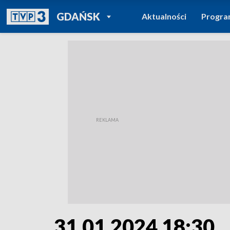
POWRÓT DO
GDAŃSK
Aktualności
Progr
TVP REGIONY
31.01.2024 18:30