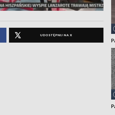
UDOSTĘPNIJ NA X
P
P