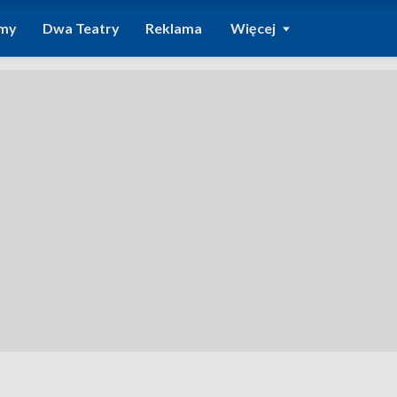
amy
Dwa Teatry
Reklama
Więcej