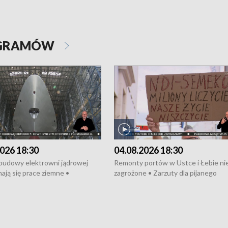
OGRAMÓW
026 18:30
04.08.2026 18:30
 budowy elektrowni jądrowej
Remonty portów w Ustce i Łebie ni
ają się prace ziemne •
zagrożone • Zarzuty dla pijanego
o umowę na budowę obwodnicy
kierowcy ciągnika • Protest
u Gdańskiego • Za kilka dni
poszkodowanych przez dewelopera
e ORP „Wicher” • 18 milionów
Gdyni • Milion zł dla dzieci z UCK od
a inwestycje w szkołach w Rumi
Cancer Fighters • Efekty wpisu Gdy
owie • Nowy sprzęt
Listę UNESCO • Kaszubscy kuczerz