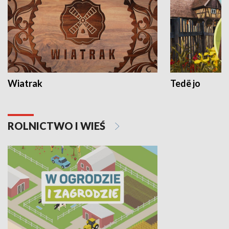
Wiatrak
Tedë jo
ROLNICTWO I WIEŚ