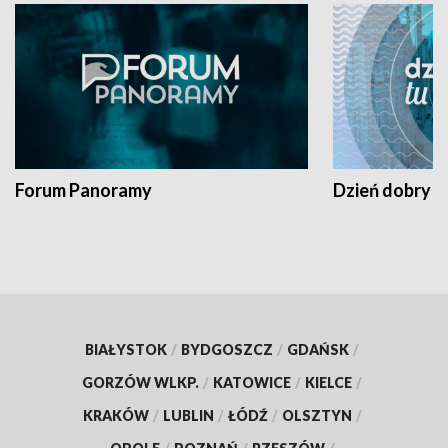
Forum Panoramy
Dzień dobry t
BIAŁYSTOK
/
BYDGOSZCZ
/
GDAŃSK
/
GORZÓW WLKP.
/
KATOWICE
/
KIELCE
/
KRAKÓW
/
LUBLIN
/
ŁÓDŹ
/
OLSZTYN
/