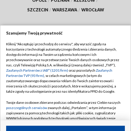
OPOLE
/
POZNAŃ
/
RZESZÓW
/
SZCZECIN
/
WARSZAWA
/
WROCŁAW
Szanujemy Twoją prywatność
Dołącz do nas:
Kliknij "Akceptuję i przechodzę do serwisu", aby wyrazić zgody na
korzystanie z technologii automatycznego śledzenia i zbierania danych,
TVP
dostęp do informacji na Twoim urządzeniu końcowym i ich
Abonament TVP
przechowywanie oraz na przetwarzanie Twoich danych osobowych przez
Regulamin TVP
nas, czyli Telewizję Polską S.A. w likwidacji (zwaną dalej również „TVP”),
Emisja w TVP
Zaufanych Partnerów z IAB* (1201 firm)
oraz pozostałych
Zaufanych
Polityka prywatności
Partnerów TVP (93 firm)
, w celach marketingowych (w tym do
Centrum informacji TVP
Moje zgody
zautomatyzowanego dopasowania reklam do Twoich zainteresowań i
mierzenia ich skuteczności) i pozostałych, które wskazujemy poniżej, a
Naziemna Telewizja Cyfrowa
Pomoc
także zgody na udostępnianie przez nas identyfikatora PPID do Google.
Sklep TVP
Biuro reklamy
Twoje dane osobowe zbierane podczas odwiedzania przez Ciebie naszych
Rada Programowa
poszczególnych serwisów
zwanych dalej „Portalem”, w tym informacje
Kontakt
zapisywane za pomocą technologii takich jak: pliki cookie, sygnalizatory
System NOS
WWW lub innych podobnych technologii umożliwiających świadczenie
dopasowanych i bezpiecznych usług, personalizację treści oraz reklam,
Informacje o nadawcy
Kanały
udostępnianie funkcji mediów społecznościowych oraz analizowanie