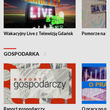
Wakacyjny Live z Telewizją Gdańsk
Pomorze na 
GOSPODARKA
Raport gospodarczy
O pracy po pr