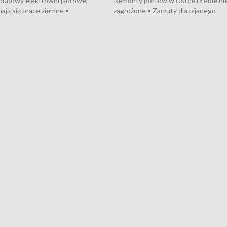
 budowy elektrowni jądrowej
Remonty portów w Ustce i Łebie ni
ają się prace ziemne •
zagrożone • Zarzuty dla pijanego
o umowę na budowę obwodnicy
kierowcy ciągnika • Protest
u Gdańskiego • Za kilka dni
poszkodowanych przez dewelopera
e ORP „Wicher” • 18 milionów
Gdyni • Milion zł dla dzieci z UCK od
a inwestycje w szkołach w Rumi
Cancer Fighters • Efekty wpisu Gdy
owie • Nowy sprzęt
Listę UNESCO • Kaszubscy kuczerz
iczny dla Puckiego Szpitala • Na
witali Tour de Pologne
znów rekordowe upały