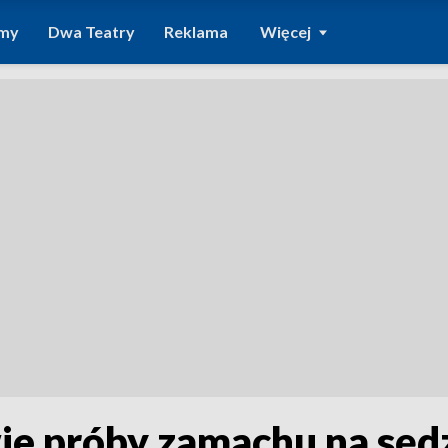
amy
Dwa Teatry
Reklama
Więcej
ie próby zamachu na sęd