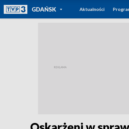
POWRÓT DO
GDAŃSK
Aktualności
Progr
TVP REGIONY
Oskarżeni w spraw