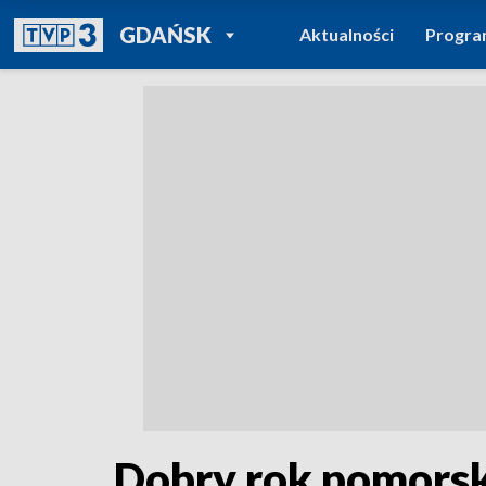
POWRÓT DO
GDAŃSK
Aktualności
Progr
TVP REGIONY
Dobry rok pomors