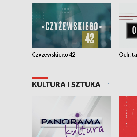
Czyżewskiego 42
Och, ta
KULTURA I SZTUKA