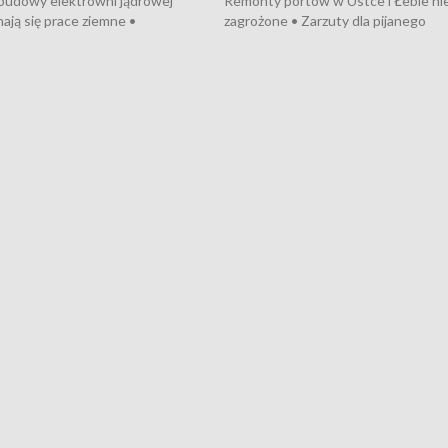
 budowy elektrowni jądrowej
Remonty portów w Ustce i Łebie ni
ają się prace ziemne •
zagrożone • Zarzuty dla pijanego
o umowę na budowę obwodnicy
kierowcy ciągnika • Protest
u Gdańskiego • Za kilka dni
poszkodowanych przez dewelopera
e ORP „Wicher” • 18 milionów
Gdyni • Milion zł dla dzieci z UCK od
a inwestycje w szkołach w Rumi
Cancer Fighters • Efekty wpisu Gdy
owie • Nowy sprzęt
Listę UNESCO • Kaszubscy kuczerz
iczny dla Puckiego Szpitala • Na
witali Tour de Pologne
znów rekordowe upały