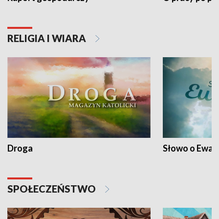
RELIGIA I WIARA
Droga
Słowo o Ewang
SPOŁECZEŃSTWO