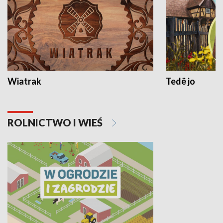
Wiatrak
Tedë jo
ROLNICTWO I WIEŚ