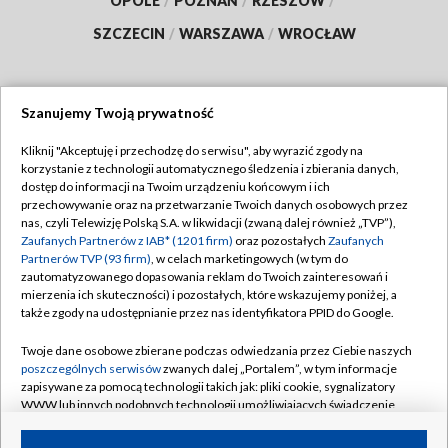
OPOLE
/
POZNAŃ
/
RZESZÓW
/
SZCZECIN
/
WARSZAWA
/
WROCŁAW
Szanujemy Twoją prywatność
Dołącz do nas:
Kliknij "Akceptuję i przechodzę do serwisu", aby wyrazić zgody na
korzystanie z technologii automatycznego śledzenia i zbierania danych,
TVP
dostęp do informacji na Twoim urządzeniu końcowym i ich
Abonament TVP
przechowywanie oraz na przetwarzanie Twoich danych osobowych przez
Regulamin TVP
nas, czyli Telewizję Polską S.A. w likwidacji (zwaną dalej również „TVP”),
Emisja w TVP
Zaufanych Partnerów z IAB* (1201 firm)
oraz pozostałych
Zaufanych
Polityka prywatności
Partnerów TVP (93 firm)
, w celach marketingowych (w tym do
Centrum informacji TVP
Moje zgody
zautomatyzowanego dopasowania reklam do Twoich zainteresowań i
mierzenia ich skuteczności) i pozostałych, które wskazujemy poniżej, a
Naziemna Telewizja Cyfrowa
Pomoc
także zgody na udostępnianie przez nas identyfikatora PPID do Google.
Sklep TVP
Biuro reklamy
Twoje dane osobowe zbierane podczas odwiedzania przez Ciebie naszych
Rada Programowa
poszczególnych serwisów
zwanych dalej „Portalem”, w tym informacje
Kontakt
zapisywane za pomocą technologii takich jak: pliki cookie, sygnalizatory
System NOS
WWW lub innych podobnych technologii umożliwiających świadczenie
dopasowanych i bezpiecznych usług, personalizację treści oraz reklam,
Informacje o nadawcy
Kanały
udostępnianie funkcji mediów społecznościowych oraz analizowanie