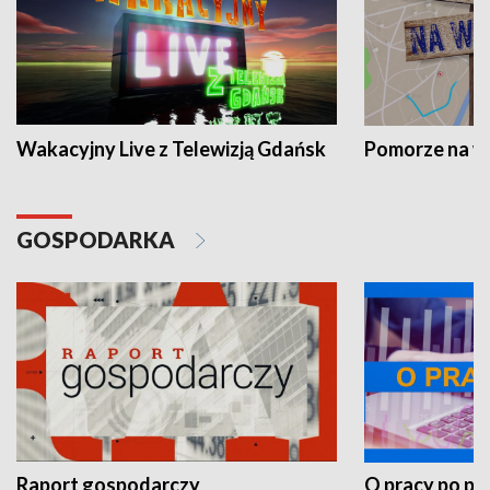
Wakacyjny Live z Telewizją Gdańsk
Pomorze na 
GOSPODARKA
Raport gospodarczy
O pracy po pr