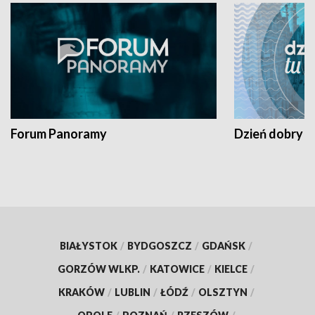
Forum Panoramy
Dzień dobry t
BIAŁYSTOK
/
BYDGOSZCZ
/
GDAŃSK
/
GORZÓW WLKP.
/
KATOWICE
/
KIELCE
/
KRAKÓW
/
LUBLIN
/
ŁÓDŹ
/
OLSZTYN
/