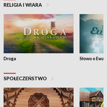
RELIGIA I WIARA
Droga
Słowo o Ewang
SPOŁECZEŃSTWO