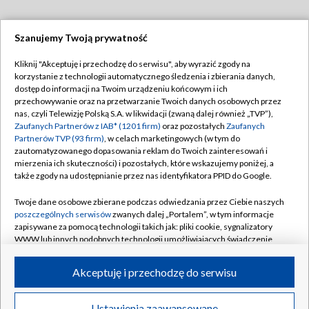
Szanujemy Twoją prywatność
Dołącz do nas:
Kliknij "Akceptuję i przechodzę do serwisu", aby wyrazić zgody na
korzystanie z technologii automatycznego śledzenia i zbierania danych,
TVP
dostęp do informacji na Twoim urządzeniu końcowym i ich
Abonament TVP
przechowywanie oraz na przetwarzanie Twoich danych osobowych przez
Regulamin TVP
nas, czyli Telewizję Polską S.A. w likwidacji (zwaną dalej również „TVP”),
Emisja w TVP
Zaufanych Partnerów z IAB* (1201 firm)
oraz pozostałych
Zaufanych
Polityka prywatności
Partnerów TVP (93 firm)
, w celach marketingowych (w tym do
Centrum informacji TVP
Moje zgody
zautomatyzowanego dopasowania reklam do Twoich zainteresowań i
mierzenia ich skuteczności) i pozostałych, które wskazujemy poniżej, a
Naziemna Telewizja Cyfrowa
Pomoc
także zgody na udostępnianie przez nas identyfikatora PPID do Google.
Sklep TVP
Biuro reklamy
Twoje dane osobowe zbierane podczas odwiedzania przez Ciebie naszych
Rada Programowa
poszczególnych serwisów
zwanych dalej „Portalem”, w tym informacje
Kontakt
zapisywane za pomocą technologii takich jak: pliki cookie, sygnalizatory
System NOS
WWW lub innych podobnych technologii umożliwiających świadczenie
dopasowanych i bezpiecznych usług, personalizację treści oraz reklam,
Informacje o nadawcy
Kanały
udostępnianie funkcji mediów społecznościowych oraz analizowanie
Akceptuję i przechodzę do serwisu
ruchu w Internecie.
Program dla prasy
©2026 Telewizja Polska S.A. w likwidacji
Biuro Reklamy
Twoje dane osobowe zbierane podczas odwiedzania przez Ciebie
Ustawienia zaawansowane