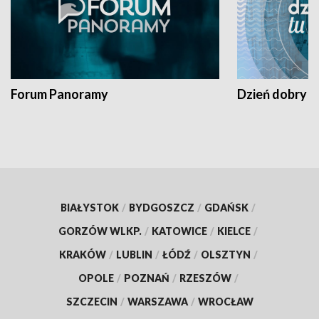
Forum Panoramy
Dzień dobry t
BIAŁYSTOK
/
BYDGOSZCZ
/
GDAŃSK
/
GORZÓW WLKP.
/
KATOWICE
/
KIELCE
/
KRAKÓW
/
LUBLIN
/
ŁÓDŹ
/
OLSZTYN
/
OPOLE
/
POZNAŃ
/
RZESZÓW
/
SZCZECIN
/
WARSZAWA
/
WROCŁAW