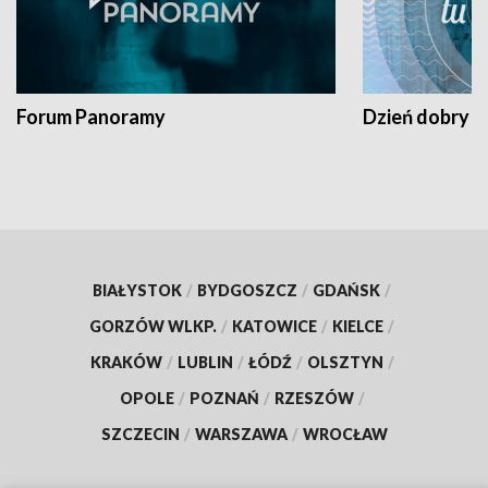
Forum Panoramy
Dzień dobry t
BIAŁYSTOK
/
BYDGOSZCZ
/
GDAŃSK
/
GORZÓW WLKP.
/
KATOWICE
/
KIELCE
/
KRAKÓW
/
LUBLIN
/
ŁÓDŹ
/
OLSZTYN
/
OPOLE
/
POZNAŃ
/
RZESZÓW
/
SZCZECIN
/
WARSZAWA
/
WROCŁAW