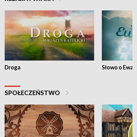
Droga
Słowo o Ewang
SPOŁECZEŃSTWO