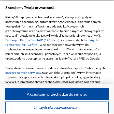
Szanujemy Twoją prywatność
Dołącz do nas:
Kliknij "Akceptuję i przechodzę do serwisu", aby wyrazić zgody na
korzystanie z technologii automatycznego śledzenia i zbierania danych,
TVP
dostęp do informacji na Twoim urządzeniu końcowym i ich
Abonament TVP
przechowywanie oraz na przetwarzanie Twoich danych osobowych przez
Regulamin TVP
nas, czyli Telewizję Polską S.A. w likwidacji (zwaną dalej również „TVP”),
Emisja w TVP
Zaufanych Partnerów z IAB* (1201 firm)
oraz pozostałych
Zaufanych
Polityka prywatności
Partnerów TVP (93 firm)
, w celach marketingowych (w tym do
Centrum informacji TVP
Moje zgody
zautomatyzowanego dopasowania reklam do Twoich zainteresowań i
mierzenia ich skuteczności) i pozostałych, które wskazujemy poniżej, a
Naziemna Telewizja Cyfrowa
Pomoc
także zgody na udostępnianie przez nas identyfikatora PPID do Google.
Sklep TVP
Biuro reklamy
Twoje dane osobowe zbierane podczas odwiedzania przez Ciebie naszych
Rada Programowa
poszczególnych serwisów
zwanych dalej „Portalem”, w tym informacje
Kontakt
zapisywane za pomocą technologii takich jak: pliki cookie, sygnalizatory
System NOS
WWW lub innych podobnych technologii umożliwiających świadczenie
dopasowanych i bezpiecznych usług, personalizację treści oraz reklam,
Informacje o nadawcy
Kanały
udostępnianie funkcji mediów społecznościowych oraz analizowanie
Akceptuję i przechodzę do serwisu
ruchu w Internecie.
Program dla prasy
©2026 Telewizja Polska S.A. w likwidacji
Biuro Reklamy
Twoje dane osobowe zbierane podczas odwiedzania przez Ciebie
Ustawienia zaawansowane
poszczególnych serwisów
na Portalu, takie jak adresy IP, identyfikatory
Ogłoszenie przetargowe