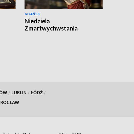
GDAŃSK
Niedziela
Zmartwychwstania
KÓW
/
LUBLIN
/
ŁÓDŹ
/
ROCŁAW