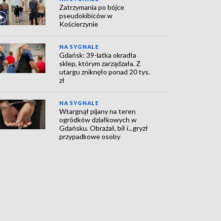
Zatrzymania po bójce
pseudokibiców w
Kościerzynie
NA SYGNALE
Gdańsk: 39-latka okradła
sklep, którym zarządzała. Z
utargu zniknęło ponad 20 tys.
zł
NA SYGNALE
Wtargnął pijany na teren
ogródków działkowych w
Gdańsku. Obrażał, bił i...gryzł
przypadkowe osoby