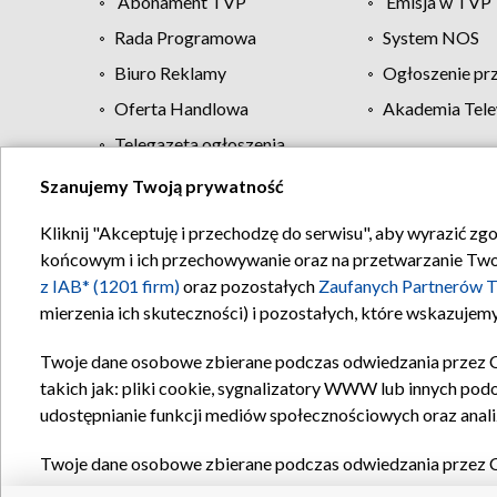
Abonament TVP
Emisja w TVP
Rada Programowa
System NOS
Biuro Reklamy
Ogłoszenie pr
Oferta Handlowa
Akademia Tele
Telegazeta ogłoszenia
Szanujemy Twoją prywatność
Regulamin TVP
Kliknij "Akceptuję i przechodzę do serwisu", aby wyrazić zg
końcowym i ich przechowywanie oraz na przetwarzanie Twoich
z IAB* (1201 firm)
oraz pozostałych
Zaufanych Partnerów T
mierzenia ich skuteczności) i pozostałych, które wskazujemy
Twoje dane osobowe zbierane podczas odwiedzania przez 
takich jak: pliki cookie, sygnalizatory WWW lub innych pod
udostępnianie funkcji mediów społecznościowych oraz anali
Twoje dane osobowe zbierane podczas odwiedzania przez 
plików cookie, informacje o Twoich wyszukiwaniach w serwi