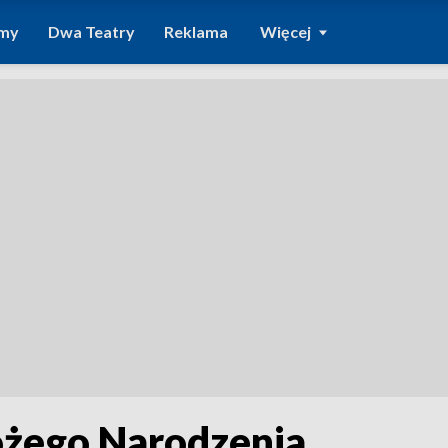
amy
Dwa Teatry
Reklama
Więcej
ożego Narodzenia