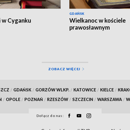
GDAŃSK
i w Cyganku
Wielkanoc w kościele
prawosławnym
ZOBACZ WIĘCEJ
SZCZ
/
GDAŃSK
/
GORZÓW WLKP.
/
KATOWICE
/
KIELCE
/
KRA
N
/
OPOLE
/
POZNAŃ
/
RZESZÓW
/
SZCZECIN
/
WARSZAWA
/
W
Dołącz do nas: