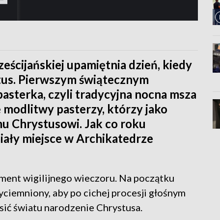
eścijańskiej upamiętnia dzień, kiedy
stus. Pierwszym świątecznym
sterka, czyli tradycyjna nocna msza
 modlitwy pasterzy, którzy jako
u Chrystusowi. Jak co roku
miały miejsce w Archikatedrze
ement wigilijnego wieczoru. Na początku
yciemniony, aby po cichej procesji głośnym
ić światu narodzenie Chrystusa.