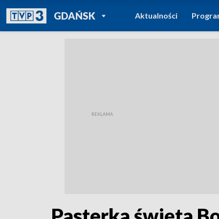
POWRÓT DO
GDAŃSK
Aktualności
Progr
TVP REGIONY
Pasterka święta B