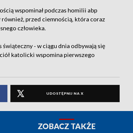
mnością wspominał podczas homilii abp
 również, przed ciemnością, która coraz
esnego człowieka.
 świąteczny - w ciągu dnia odbywają się
ściół katolicki wspomina pierwszego
UDOSTĘPNIJ NA X
ZOBACZ TAKŻE