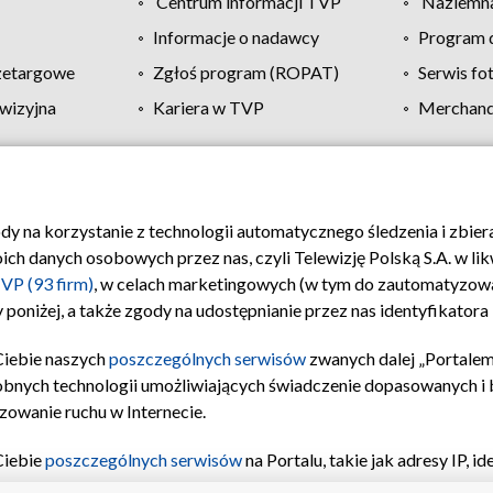
Centrum informacji TVP
Naziemna
Informacje o nadawcy
Program d
zetargowe
Zgłoś program (ROPAT)
Serwis fo
wizyjna
Kariera w TVP
Merchandi
Polityka prywatności
Moje zgody
Pomoc
Biuro re
ody na korzystanie z technologii automatycznego śledzenia i zbie
 danych osobowych przez nas, czyli Telewizję Polską S.A. w likw
VP (93 firm)
, w celach marketingowych (w tym do zautomatyzow
 poniżej, a także zgody na udostępnianie przez nas identyfikator
Ciebie naszych
poszczególnych serwisów
zwanych dalej „Portalem
obnych technologii umożliwiających świadczenie dopasowanych i be
zowanie ruchu w Internecie.
Ciebie
poszczególnych serwisów
na Portalu, takie jak adresy IP, 
sach Portalu czy historia odwiedzin będą przetwarzane przez TV