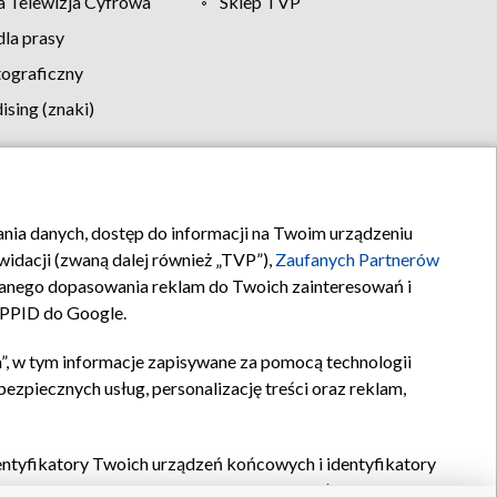
 Telewizja Cyfrowa
Sklep TVP
la prasy
tograficzny
sing (znaki)
klamy
Kontakt
rania danych, dostęp do informacji na Twoim urządzeniu
idacji (zwaną dalej również „TVP”),
Zaufanych Partnerów
anego dopasowania reklam do Twoich zainteresowań i
a PPID do Google.
”, w tym informacje zapisywane za pomocą technologii
zpiecznych usług, personalizację treści oraz reklam,
identyfikatory Twoich urządzeń końcowych i identyfikatory
P,
Zaufanych Partnerów z IAB
oraz pozostałych
Zaufanych