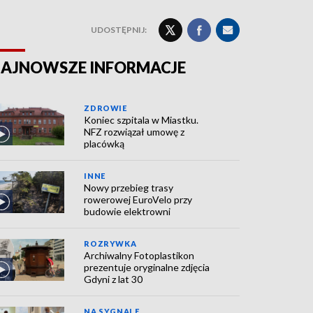
UDOSTĘPNIJ:
AJNOWSZE INFORMACJE
ZDROWIE
Koniec szpitala w Miastku.
NFZ rozwiązał umowę z
placówką
INNE
Nowy przebieg trasy
rowerowej EuroVelo przy
budowie elektrowni
ROZRYWKA
Archiwalny Fotoplastikon
prezentuje oryginalne zdjęcia
Gdyni z lat 30
NA SYGNALE