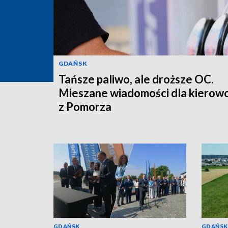
GDAŃSK
Tańsze paliwo, ale droższe OC.
Mieszane wiadomości dla kierow
z Pomorza
GDAŃSK
GDAŃSK