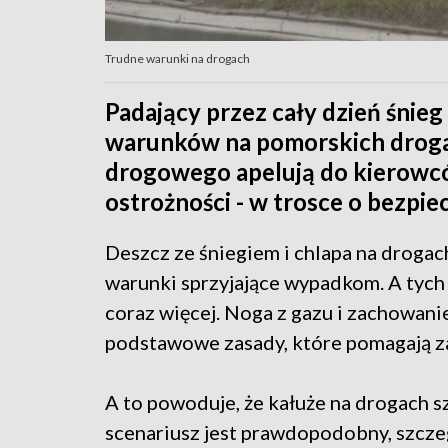
Trudne warunki na drogach
Padający przez cały dzień śnie
warunków na pomorskich drogac
drogowego apelują do kierowc
ostrożności - w trosce o bezpie
Deszcz ze śniegiem i chlapa na drogach
warunki sprzyjające wypadkom. A tych
coraz więcej. Noga z gazu i zachowani
podstawowe zasady, które pomagają z
A to powoduje, że kałuże na drogach s
scenariusz jest prawdopodobny, szcze