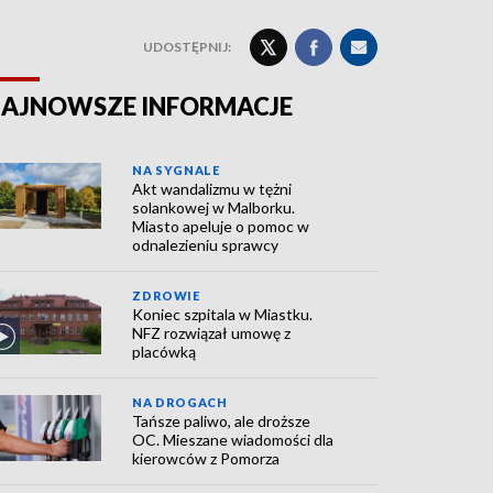
UDOSTĘPNIJ:
AJNOWSZE INFORMACJE
NA SYGNALE
Akt wandalizmu w tężni
solankowej w Malborku.
Miasto apeluje o pomoc w
odnalezieniu sprawcy
ZDROWIE
Koniec szpitala w Miastku.
NFZ rozwiązał umowę z
placówką
NA DROGACH
Tańsze paliwo, ale droższe
OC. Mieszane wiadomości dla
kierowców z Pomorza