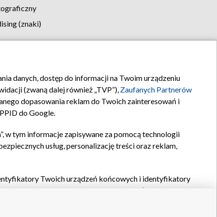
tograficzny
sing (znaki)
klamy
Kontakt
rania danych, dostęp do informacji na Twoim urządzeniu
idacji (zwaną dalej również „TVP”),
Zaufanych Partnerów
anego dopasowania reklam do Twoich zainteresowań i
a PPID do Google.
”, w tym informacje zapisywane za pomocą technologii
zpiecznych usług, personalizację treści oraz reklam,
identyfikatory Twoich urządzeń końcowych i identyfikatory
P,
Zaufanych Partnerów z IAB
oraz pozostałych
Zaufanych
 wyboru podstawowych reklam, wyboru spersonalizowanych
ch treści, pomiaru wydajności reklam, pomiaru wydajności