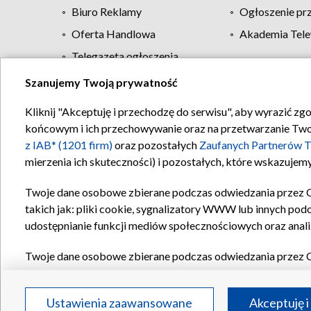
Biuro Reklamy
Ogłoszenie pr
Oferta Handlowa
Akademia Tele
Telegazeta ogłoszenia
Szanujemy Twoją prywatność
Regulamin TVP
Kliknij "Akceptuję i przechodzę do serwisu", aby wyrazić zg
końcowym i ich przechowywanie oraz na przetwarzanie Twoich
z IAB* (1201 firm)
oraz pozostałych
Zaufanych Partnerów T
mierzenia ich skuteczności) i pozostałych, które wskazujemy
Twoje dane osobowe zbierane podczas odwiedzania przez 
takich jak: pliki cookie, sygnalizatory WWW lub innych pod
udostępnianie funkcji mediów społecznościowych oraz anali
Twoje dane osobowe zbierane podczas odwiedzania przez 
plików cookie, informacje o Twoich wyszukiwaniach w serwi
Partnerów TVP
dla realizacji następujących celów i funkc
Ustawienia zaawansowane
Akceptuję i
reklam, tworzenia profilu spersonalizowanych reklam, tworz