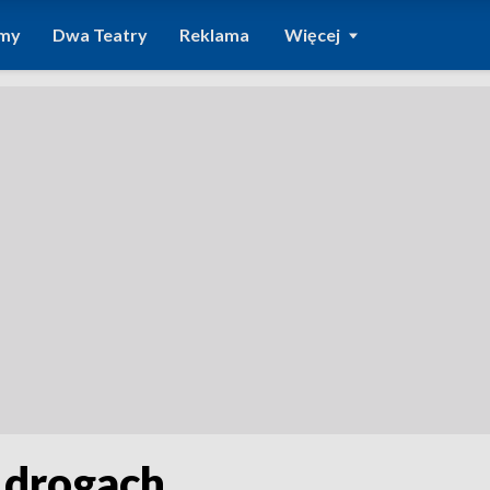
amy
Dwa Teatry
Reklama
Więcej
 drogach