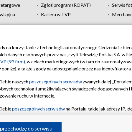
zetargowe
Zgłoś program (ROPAT)
Serwis fo
wizyjna
Kariera w TVP
Merchandi
Polityka prywatności
Moje zgody
Pomoc
Biuro re
ody na korzystanie z technologii automatycznego śledzenia i zbie
 danych osobowych przez nas, czyli Telewizję Polską S.A. w likw
VP (93 firm)
, w celach marketingowych (w tym do zautomatyzow
 poniżej, a także zgody na udostępnianie przez nas identyfikator
Ciebie naszych
poszczególnych serwisów
zwanych dalej „Portalem
obnych technologii umożliwiających świadczenie dopasowanych i be
zowanie ruchu w Internecie.
Ciebie
poszczególnych serwisów
na Portalu, takie jak adresy IP, 
sach Portalu czy historia odwiedzin będą przetwarzane przez TV
ji: przechowywania informacji na urządzeniu lub dostęp do nich,
©2026 Telewizja Polska S.A. w likwidacji
 przechodzę do serwisu
enia profilu spersonalizowanych treści, wyboru spersonalizowany