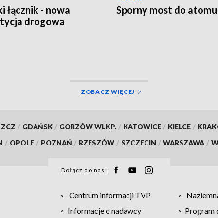
i łącznik - nowa
Sporny most do atomu
tycja drogowa
ZOBACZ WIĘCEJ
SZCZ
/
GDAŃSK
/
GORZÓW WLKP.
/
KATOWICE
/
KIELCE
/
KRA
N
/
OPOLE
/
POZNAŃ
/
RZESZÓW
/
SZCZECIN
/
WARSZAWA
/
W
Dołącz do nas:
Centrum informacji TVP
Naziemna
Informacje o nadawcy
Program d