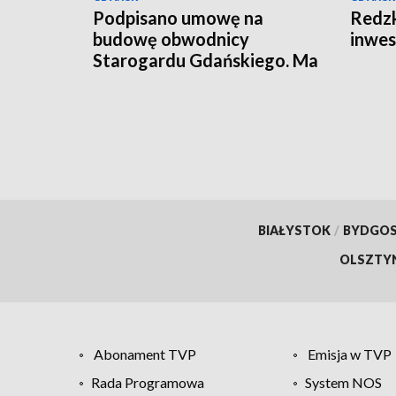
Podpisano umowę na
Redzk
budowę obwodnicy
inwes
Starogardu Gdańskiego. Ma
odciążyć ruch w centrum
miasta
BIAŁYSTOK
/
BYDGO
OLSZTY
Abonament TVP
Emisja w TVP
Rada Programowa
System NOS