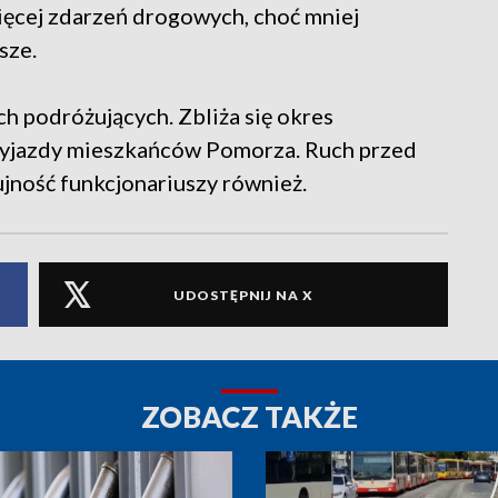
ęcej zdarzeń drogowych, choć mniej
sze.
ich podróżujących. Zbliża się okres
e wyjazdy mieszkańców Pomorza. Ruch przed
jność funkcjonariuszy również.
UDOSTĘPNIJ NA X
ZOBACZ TAKŻE