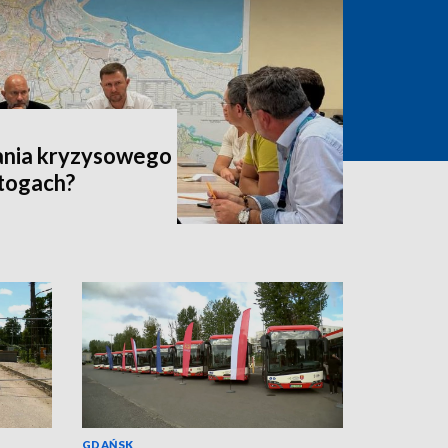
ania kryzysowego
Stogach?
GDAŃSK