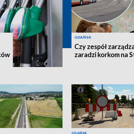
GDAŃSK
Czy zespół zarządz
ców
zaradzi korkom na 
GDAŃSK