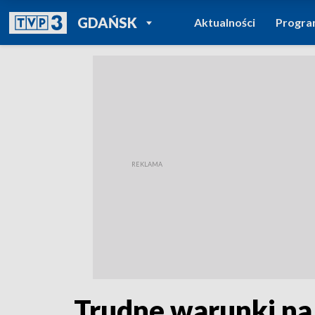
POWRÓT DO
GDAŃSK
Aktualności
Progr
TVP REGIONY
Trudne warunki na