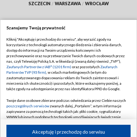
SZCZECIN
/
WARSZAWA
/
WROCŁAW
Szanujemy Twoją prywatność
Dołącz do nas:
Kliknij "Akceptuję i przechodzę do serwisu", aby wyrazić zgody na
korzystanie z technologii automatycznego śledzenia i zbierania danych,
TVP
dostęp do informacji na Twoim urządzeniu końcowym i ich
Abonament TVP
przechowywanie oraz na przetwarzanie Twoich danych osobowych przez
Regulamin TVP
nas, czyli Telewizję Polską S.A. w likwidacji (zwaną dalej również „TVP”),
Emisja w TVP
Zaufanych Partnerów z IAB* (1201 firm)
oraz pozostałych
Zaufanych
Polityka prywatności
Partnerów TVP (93 firm)
, w celach marketingowych (w tym do
Centrum informacji TVP
Moje zgody
zautomatyzowanego dopasowania reklam do Twoich zainteresowań i
mierzenia ich skuteczności) i pozostałych, które wskazujemy poniżej, a
Naziemna Telewizja Cyfrowa
Pomoc
także zgody na udostępnianie przez nas identyfikatora PPID do Google.
Sklep TVP
Biuro reklamy
Twoje dane osobowe zbierane podczas odwiedzania przez Ciebie naszych
Rada Programowa
poszczególnych serwisów
zwanych dalej „Portalem”, w tym informacje
Kontakt
zapisywane za pomocą technologii takich jak: pliki cookie, sygnalizatory
System NOS
WWW lub innych podobnych technologii umożliwiających świadczenie
dopasowanych i bezpiecznych usług, personalizację treści oraz reklam,
Informacje o nadawcy
Kanały
udostępnianie funkcji mediów społecznościowych oraz analizowanie
Akceptuję i przechodzę do serwisu
ruchu w Internecie.
Program dla prasy