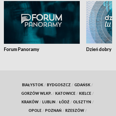
Forum Panoramy
Dzień dobry t
BIAŁYSTOK
/
BYDGOSZCZ
/
GDAŃSK
/
GORZÓW WLKP.
/
KATOWICE
/
KIELCE
/
KRAKÓW
/
LUBLIN
/
ŁÓDŹ
/
OLSZTYN
/
OPOLE
/
POZNAŃ
/
RZESZÓW
/