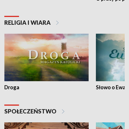
RELIGIA I WIARA
Droga
Słowo o Ewang
SPOŁECZEŃSTWO