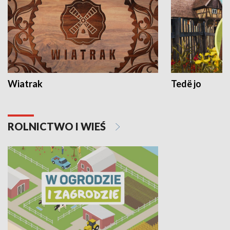
Wiatrak
Tedë jo
ROLNICTWO I WIEŚ