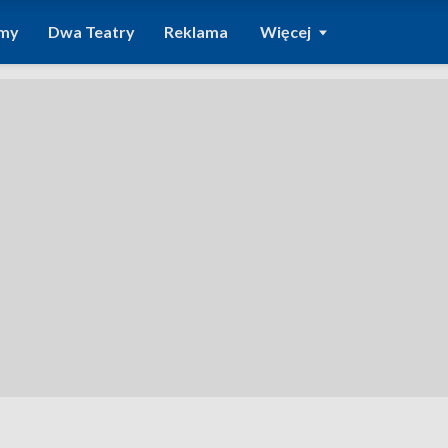
amy
Dwa Teatry
Reklama
Więcej