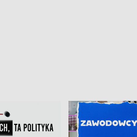
• Gdynia z lat 30. w
ikonie