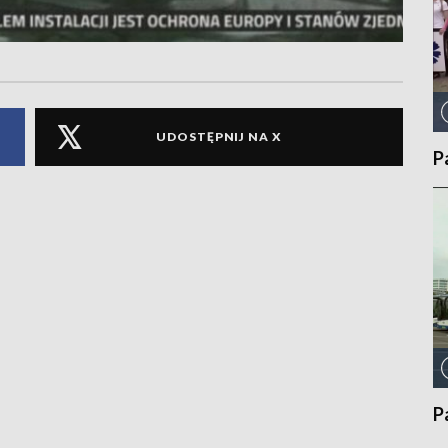
UDOSTĘPNIJ NA X
P
P