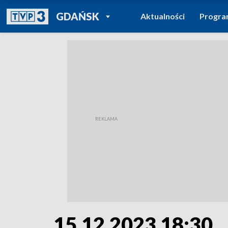
POWRÓT DO
GDAŃSK
Aktualności
Progr
TVP REGIONY
15.12.2023 18:30