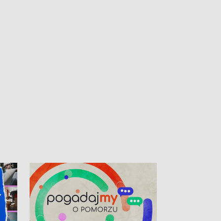
kardiologiczny dla Puckiego Szpitala • Na
witali Tour de P
Pomorzu znów rekordowe upały