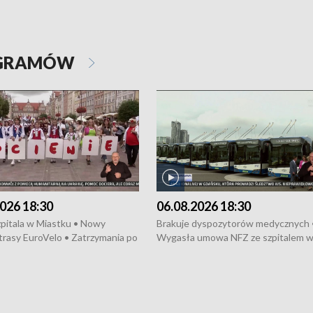
OGRAMÓW
026 18:30
06.08.2026 18:30
pitala w Miastku • Nowy
Brakuje dyspozytorów medycznych 
trasy EuroVelo • Zatrzymania po
Wygasła umowa NFZ ze szpitalem 
ościerzynie • Mieszkańcy
Miastku • Otwarto Morski Terminal
ą przeciwko budowie trasy
Przeładunkowy • Budowa morskiej 
wej • Kolejne konwoje
wiatrowej • Korki na gdańskich Sto
ne z Trójmiasta na Ukrainę •
Niebezpieczne zachowania na torac
ciewia na Jarmarku św.
Dziewięć nowych „trajtków” dla Gdy