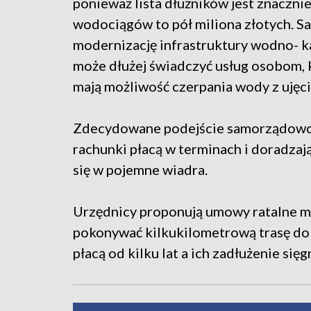
ponieważ lista dłużników jest znaczni
wodociągów to pół miliona złotych. S
modernizację infrastruktury wodno- kan
może dłużej świadczyć usług osobom, k
mają możliwość czerpania wody z ujęci
Zdecydowane podejście samorządowcó
rachunki płacą w terminach i doradzają
się w pojemne wiadra.
Urzędnicy proponują umowy ratalne m
pokonywać kilkukilometrową trasę do 
płacą od kilku lat a ich zadłużenie sięg