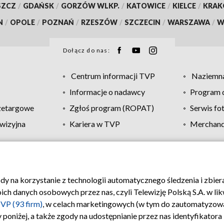
SZCZ
/
GDAŃSK
/
GORZÓW WLKP.
/
KATOWICE
/
KIELCE
/
KRA
N
/
OPOLE
/
POZNAŃ
/
RZESZÓW
/
SZCZECIN
/
WARSZAWA
/
W
Dołącz do nas:
Centrum informacji TVP
Naziemna
Informacje o nadawcy
Program d
zetargowe
Zgłoś program (ROPAT)
Serwis fo
wizyjna
Kariera w TVP
Merchandi
Polityka prywatności
Moje zgody
Pomoc
Biuro re
ody na korzystanie z technologii automatycznego śledzenia i zbie
 danych osobowych przez nas, czyli Telewizję Polską S.A. w likw
VP (93 firm)
, w celach marketingowych (w tym do zautomatyzow
 poniżej, a także zgody na udostępnianie przez nas identyfikator