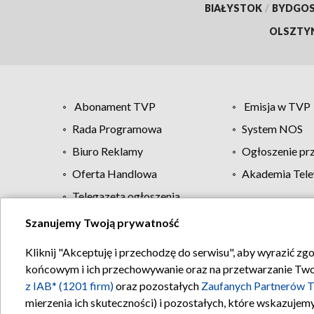
BIAŁYSTOK
/
BYDGO
OLSZTY
Abonament TVP
Emisja w TVP
Rada Programowa
System NOS
Biuro Reklamy
Ogłoszenie pr
Oferta Handlowa
Akademia Tele
Telegazeta ogłoszenia
Szanujemy Twoją prywatność
Regulamin TVP
Kliknij "Akceptuję i przechodzę do serwisu", aby wyrazić zg
końcowym i ich przechowywanie oraz na przetwarzanie Twoich
z IAB* (1201 firm)
oraz pozostałych
Zaufanych Partnerów T
mierzenia ich skuteczności) i pozostałych, które wskazujemy