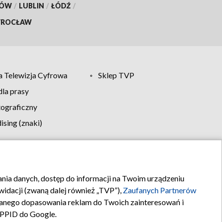
KÓW
/
LUBLIN
/
ŁÓDŹ
/
ROCŁAW
 Telewizja Cyfrowa
Sklep TVP
la prasy
tograficzny
sing (znaki)
klamy
Kontakt
rania danych, dostęp do informacji na Twoim urządzeniu
idacji (zwaną dalej również „TVP”),
Zaufanych Partnerów
anego dopasowania reklam do Twoich zainteresowań i
a PPID do Google.