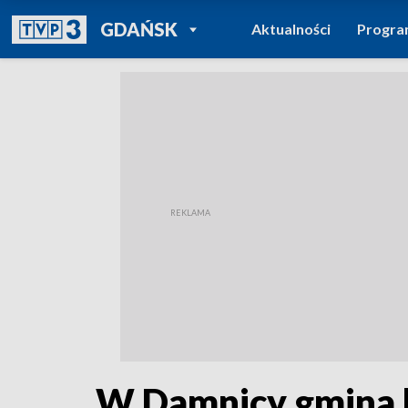
POWRÓT DO
GDAŃSK
Aktualności
Progr
TVP REGIONY
W Damnicy gmina k