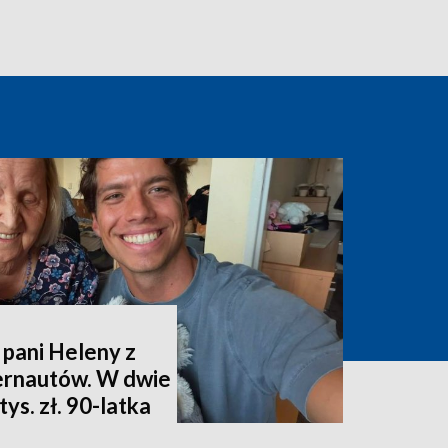
 pani Heleny z
ternautów. W dwie
ys. zł. 90-latka