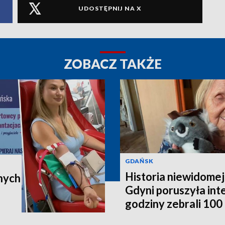
UDOSTĘPNIJ NA X
ZOBACZ TAKŻE
GDAŃSK
Historia niewidomej
nych
Gdyni poruszyła in
godziny zebrali 100 t
poleci do Australii