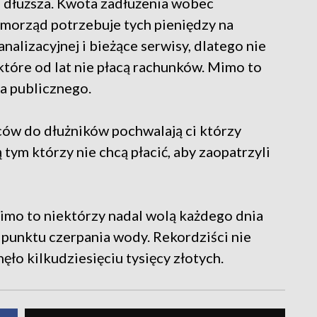
e dłuższa. Kwota zadłużenia wobec
amorząd potrzebuje tych pieniędzy na
alizacyjnej i bieżące serwisy, dlatego nie
tóre od lat nie płacą rachunków. Mimo to
a publicznego.
w do dłużników pochwalają ci którzy
 tym którzy nie chcą płacić, aby zaopatrzyli
imo to niektórzy nadal wolą każdego dnia
punktu czerpania wody. Rekordziści nie
nęło kilkudziesięciu tysięcy złotych.