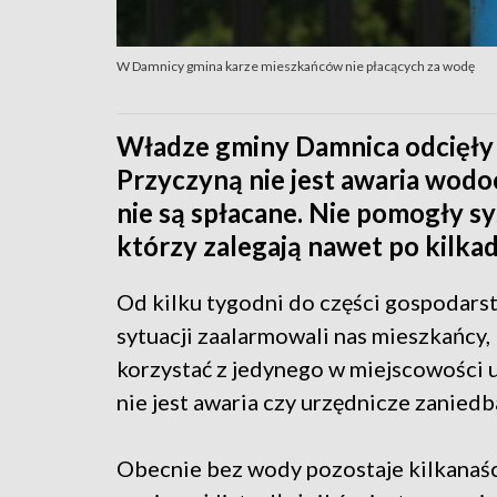
W Damnicy gmina karze mieszkańców nie płacących za wodę
Władze gminy Damnica odcięł
Przyczyną nie jest awaria wodoc
nie są spłacane. Nie pomogły s
którzy zalegają nawet po kilkad
Od kilku tygodni do części gospodar
sytuacji zaalarmowali nas mieszkańcy
korzystać z jedynego w miejscowości u
nie jest awaria czy urzędnicze zanie
Obecnie bez wody pozostaje kilkanaści