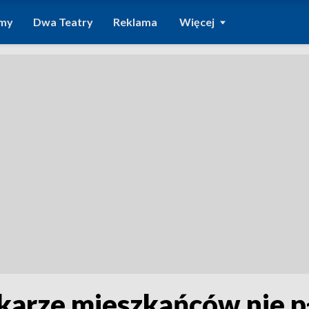
amy
Dwa Teatry
Reklama
Więcej
arze mieszkańców nie p