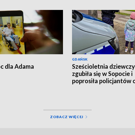
GDAŃSK
c dla Adama
Sześcioletnia dziewcz
zgubiła się w Sopocie i
poprosiła policjantów 
pomoc
ZOBACZ WIĘCEJ