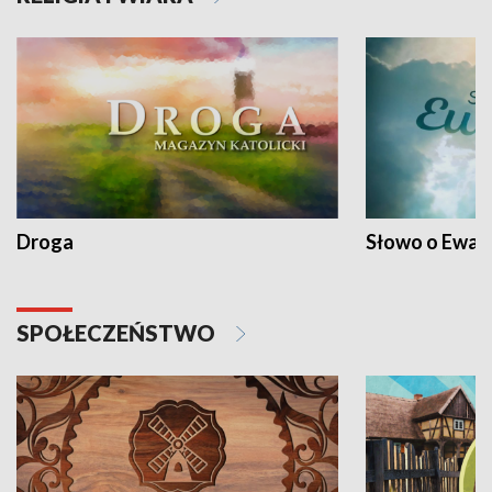
Droga
Słowo o Ewang
SPOŁECZEŃSTWO