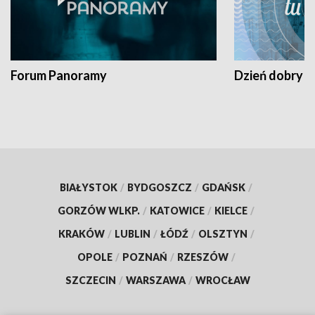
Forum Panoramy
Dzień dobry t
BIAŁYSTOK
/
BYDGOSZCZ
/
GDAŃSK
/
GORZÓW WLKP.
/
KATOWICE
/
KIELCE
/
KRAKÓW
/
LUBLIN
/
ŁÓDŹ
/
OLSZTYN
/
OPOLE
/
POZNAŃ
/
RZESZÓW
/
SZCZECIN
/
WARSZAWA
/
WROCŁAW