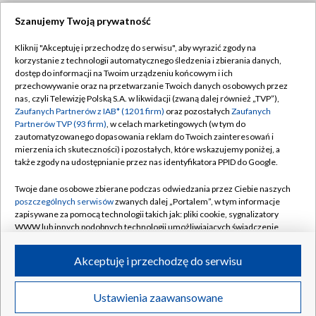
Szanujemy Twoją prywatność
Dołącz do nas:
Kliknij "Akceptuję i przechodzę do serwisu", aby wyrazić zgody na
korzystanie z technologii automatycznego śledzenia i zbierania danych,
TVP
dostęp do informacji na Twoim urządzeniu końcowym i ich
Abonament TVP
przechowywanie oraz na przetwarzanie Twoich danych osobowych przez
Regulamin TVP
nas, czyli Telewizję Polską S.A. w likwidacji (zwaną dalej również „TVP”),
Emisja w TVP
Zaufanych Partnerów z IAB* (1201 firm)
oraz pozostałych
Zaufanych
Polityka prywatności
Partnerów TVP (93 firm)
, w celach marketingowych (w tym do
Centrum informacji TVP
Moje zgody
zautomatyzowanego dopasowania reklam do Twoich zainteresowań i
mierzenia ich skuteczności) i pozostałych, które wskazujemy poniżej, a
Naziemna Telewizja Cyfrowa
Pomoc
także zgody na udostępnianie przez nas identyfikatora PPID do Google.
Sklep TVP
Biuro reklamy
Twoje dane osobowe zbierane podczas odwiedzania przez Ciebie naszych
Rada Programowa
poszczególnych serwisów
zwanych dalej „Portalem”, w tym informacje
Kontakt
zapisywane za pomocą technologii takich jak: pliki cookie, sygnalizatory
System NOS
WWW lub innych podobnych technologii umożliwiających świadczenie
dopasowanych i bezpiecznych usług, personalizację treści oraz reklam,
Informacje o nadawcy
Kanały
udostępnianie funkcji mediów społecznościowych oraz analizowanie
Akceptuję i przechodzę do serwisu
ruchu w Internecie.
Program dla prasy
©2026 Telewizja Polska S.A. w likwidacji
Biuro Reklamy
Twoje dane osobowe zbierane podczas odwiedzania przez Ciebie
Ustawienia zaawansowane
poszczególnych serwisów
na Portalu, takie jak adresy IP, identyfikatory
Ogłoszenie przetargowe