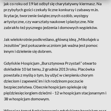
jak co roku od 19 lat odbył się charytatywny kiermasz. Na
przybyłych gości czekały liczne konkursy i zabawy m.in.
licytacje, tworzenie świątecznych ozdób, występy
artystyczne, czy warsztaty naukowe i plastyczne. Nie
zabrakło też pysznego jedzenia i domowych wypieków.
Jak wielokrotnie podkreślano, główną ideą „Mikołajek u
Jezuitów” jest pokazanie uczniom jak ważna jest pomoc
innym i dzielenie się dobrem.
Gdyńskie Hospicjum „Bursztynowa Przystań” otwarto
dokładnie 10 lat temu, 2 grudnia 2013 roku. Placówka
powstała z myślą o tym, by ulżyć w cierpieniu chorym
dzieciom i zapewnić im i ich rodzinom poczucie
bezpieczeństwa. Obecnie hospicjum opiekuje się
pięćdziesięciorgiem dziećmi - 12 w hospicjum stacjonarnym i
38 w hospicjum domowym.
Więcej na temat funkcjonowania gdyńskiego hospicjum oraz