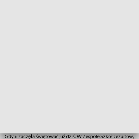
Charytatywne Mikołajki na rzecz podopiecznych „Bursztynowej Przystani”
Domowe wypieki, występy artystyczne i
świąteczne aukcje. W Zespole Szkół Jezuitów w
Gdyni odbył się charytatywny kiermasz. Zebrane
środki zostaną przeznaczone na najpilniejsze
potrzeby podopiecznych hospicjum „Bursztynowa
Przystań”.
Choć Mikołajki dopiero za kilka dni, to część mieszkańców
Gdyni zaczęła świętować już dziś. W Zespole Szkół Jezuitów,