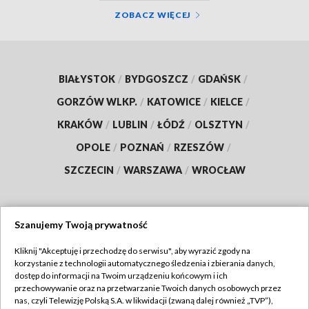
ZOBACZ WIĘCEJ
BIAŁYSTOK
/
BYDGOSZCZ
/
GDAŃSK
/
GORZÓW WLKP.
/
KATOWICE
/
KIELCE
/
KRAKÓW
/
LUBLIN
/
ŁÓDŹ
/
OLSZTYN
/
OPOLE
/
POZNAŃ
/
RZESZÓW
/
SZCZECIN
/
WARSZAWA
/
WROCŁAW
Szanujemy Twoją prywatność
Dołącz do nas:
Kliknij "Akceptuję i przechodzę do serwisu", aby wyrazić zgody na
korzystanie z technologii automatycznego śledzenia i zbierania danych,
TVP
dostęp do informacji na Twoim urządzeniu końcowym i ich
Abonament TVP
przechowywanie oraz na przetwarzanie Twoich danych osobowych przez
Regulamin TVP
nas, czyli Telewizję Polską S.A. w likwidacji (zwaną dalej również „TVP”),