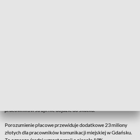
teraz porozumienie, w którym uzgodniono podwyżki dla
pracowników.
Strony uzgodniły podwyższenie stawki godzinowej dla
wszystkich pracowników o 2 zł od 1 stycznia oraz o kolejne 2
zł od 1 marca. Co więcej, pracownicy zatrudnieni na cały etat
jeszcze w grudniu otrzymają tak zwaną premię motywacyjną
- w wysokości tysiąca złotych brutto.
W Gdańsku kierowcy i motorniczowie upomnieli się o
wyższe płace na początku listopada. Po dwóch spotkaniach
związkowców z Gdańskich Autobusów i Tramwajów i
przedstawicieli zarządu spółki udało się dojść do
porozumienia. Zatem niewykluczany wcześniej przez
pracowników strajk nie dojdzie do skutku.
Porozumienie płacowe przewiduje dodatkowe 23 miliony
złotych dla pracowników komunikacji miejskiej w Gdańsku.
To oznacza średni wzrost pensji o niecałe 19%.