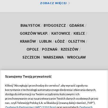
ZOBACZ WIĘCEJ
BIAŁYSTOK
/
BYDGOSZCZ
/
GDAŃSK
/
GORZÓW WLKP.
/
KATOWICE
/
KIELCE
/
KRAKÓW
/
LUBLIN
/
ŁÓDŹ
/
OLSZTYN
/
OPOLE
/
POZNAŃ
/
RZESZÓW
/
SZCZECIN
/
WARSZAWA
/
WROCŁAW
Szanujemy Twoją prywatność
Dołącz do nas:
Kliknij "Akceptuję i przechodzę do serwisu", aby wyrazić zgody na
korzystanie z technologii automatycznego śledzenia i zbierania danych,
TVP
dostęp do informacji na Twoim urządzeniu końcowym i ich
Abonament TVP
przechowywanie oraz na przetwarzanie Twoich danych osobowych przez
Regulamin TVP
nas, czyli Telewizję Polską S.A. w likwidacji (zwaną dalej również „TVP”),
Emisja w TVP
Polityka prywatności
Zaufanych Partnerów z IAB* (1201 firm)
oraz pozostałych
Zaufanych