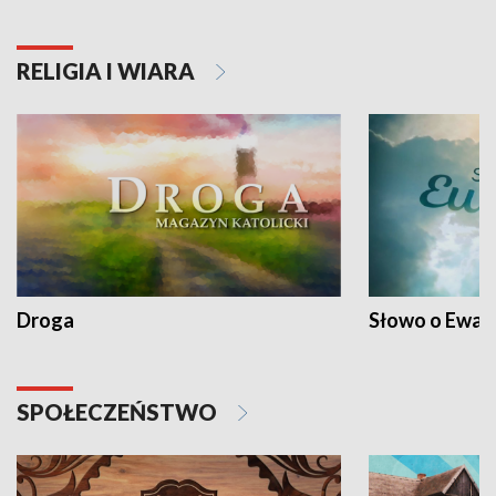
RELIGIA I WIARA
Droga
Słowo o Ewang
SPOŁECZEŃSTWO