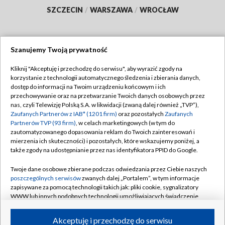
SZCZECIN
/
WARSZAWA
/
WROCŁAW
Szanujemy Twoją prywatność
Dołącz do nas:
Kliknij "Akceptuję i przechodzę do serwisu", aby wyrazić zgody na
korzystanie z technologii automatycznego śledzenia i zbierania danych,
TVP
dostęp do informacji na Twoim urządzeniu końcowym i ich
Abonament TVP
przechowywanie oraz na przetwarzanie Twoich danych osobowych przez
Regulamin TVP
nas, czyli Telewizję Polską S.A. w likwidacji (zwaną dalej również „TVP”),
Emisja w TVP
Zaufanych Partnerów z IAB* (1201 firm)
oraz pozostałych
Zaufanych
Polityka prywatności
Partnerów TVP (93 firm)
, w celach marketingowych (w tym do
Centrum informacji TVP
Moje zgody
zautomatyzowanego dopasowania reklam do Twoich zainteresowań i
mierzenia ich skuteczności) i pozostałych, które wskazujemy poniżej, a
Naziemna Telewizja Cyfrowa
Pomoc
także zgody na udostępnianie przez nas identyfikatora PPID do Google.
Sklep TVP
Biuro reklamy
Twoje dane osobowe zbierane podczas odwiedzania przez Ciebie naszych
Rada Programowa
poszczególnych serwisów
zwanych dalej „Portalem”, w tym informacje
Kontakt
zapisywane za pomocą technologii takich jak: pliki cookie, sygnalizatory
System NOS
WWW lub innych podobnych technologii umożliwiających świadczenie
dopasowanych i bezpiecznych usług, personalizację treści oraz reklam,
Informacje o nadawcy
Kanały
udostępnianie funkcji mediów społecznościowych oraz analizowanie
Akceptuję i przechodzę do serwisu
ruchu w Internecie.
Program dla prasy