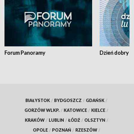
Forum Panoramy
Dzień dobry t
BIAŁYSTOK
/
BYDGOSZCZ
/
GDAŃSK
/
GORZÓW WLKP.
/
KATOWICE
/
KIELCE
/
KRAKÓW
/
LUBLIN
/
ŁÓDŹ
/
OLSZTYN
/
OPOLE
/
POZNAŃ
/
RZESZÓW
/