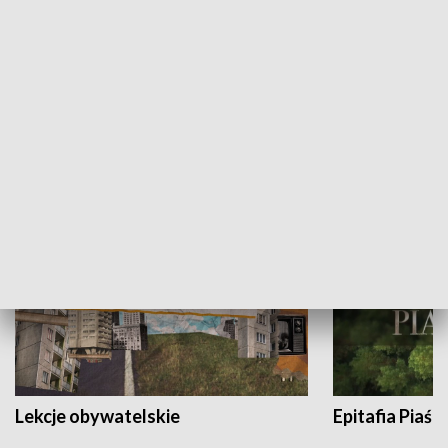
Panorama sport
Na dwa konta
HISTORIA
Lekcje obywatelskie
Epitafia Piaśn