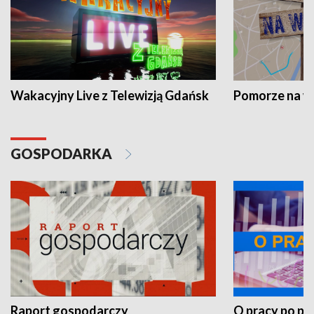
Wakacyjny Live z Telewizją Gdańsk
Pomorze na 
GOSPODARKA
Raport gospodarczy
O pracy po pr