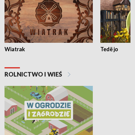
Wiatrak
Tedë jo
ROLNICTWO I WIEŚ