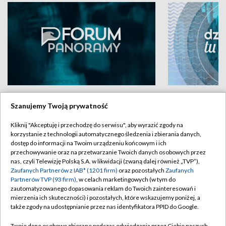
Forum Panoramy
Dzień dobry t
Szanujemy Twoją prywatność
Kliknij "Akceptuję i przechodzę do serwisu", aby wyrazić zgody na
korzystanie z technologii automatycznego śledzenia i zbierania danych,
dostęp do informacji na Twoim urządzeniu końcowym i ich
przechowywanie oraz na przetwarzanie Twoich danych osobowych przez
nas, czyli Telewizję Polską S.A. w likwidacji (zwaną dalej również „TVP”),
Zaufanych Partnerów z IAB* (1201 firm)
oraz pozostałych
Zaufanych
BIAŁYSTOK
/
BYDGOSZCZ
/
GDAŃSK
/
Partnerów TVP (93 firm)
, w celach marketingowych (w tym do
zautomatyzowanego dopasowania reklam do Twoich zainteresowań i
GORZÓW WLKP.
/
KATOWICE
/
KIELCE
/
mierzenia ich skuteczności) i pozostałych, które wskazujemy poniżej, a
także zgody na udostępnianie przez nas identyfikatora PPID do Google.
KRAKÓW
/
LUBLIN
/
ŁÓDŹ
/
OLSZTYN
/
Twoje dane osobowe zbierane podczas odwiedzania przez Ciebie naszych