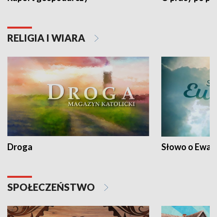
RELIGIA I WIARA
Droga
Słowo o Ewang
SPOŁECZEŃSTWO