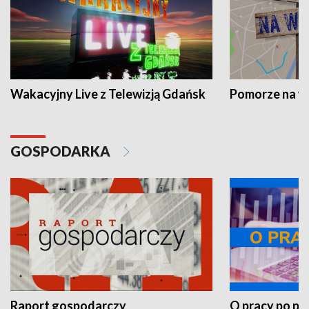
Wakacyjny Live z Telewizją Gdańsk
Pomorze na 
GOSPODARKA
Raport gospodarczy
O pracy po pr