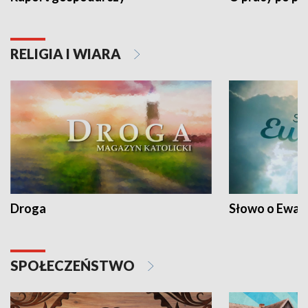
RELIGIA I WIARA
Droga
Słowo o Ewang
SPOŁECZEŃSTWO