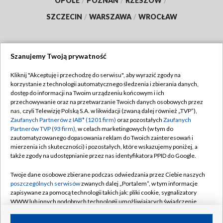
OPOLE
/
POZNAŃ
/
RZESZÓW
/
SZCZECIN
/
WARSZAWA
/
WROCŁAW
Szanujemy Twoją prywatność
Dołącz do nas:
Kliknij "Akceptuję i przechodzę do serwisu", aby wyrazić zgody na
korzystanie z technologii automatycznego śledzenia i zbierania danych,
TVP
dostęp do informacji na Twoim urządzeniu końcowym i ich
Abonament TVP
przechowywanie oraz na przetwarzanie Twoich danych osobowych przez
Regulamin TVP
nas, czyli Telewizję Polską S.A. w likwidacji (zwaną dalej również „TVP”),
Emisja w TVP
Zaufanych Partnerów z IAB* (1201 firm)
oraz pozostałych
Zaufanych
Polityka prywatności
Partnerów TVP (93 firm)
, w celach marketingowych (w tym do
Centrum informacji TVP
Moje zgody
zautomatyzowanego dopasowania reklam do Twoich zainteresowań i
mierzenia ich skuteczności) i pozostałych, które wskazujemy poniżej, a
Naziemna Telewizja Cyfrowa
Pomoc
także zgody na udostępnianie przez nas identyfikatora PPID do Google.
Sklep TVP
Biuro reklamy
Twoje dane osobowe zbierane podczas odwiedzania przez Ciebie naszych
Rada Programowa
poszczególnych serwisów
zwanych dalej „Portalem”, w tym informacje
Kontakt
zapisywane za pomocą technologii takich jak: pliki cookie, sygnalizatory
System NOS
WWW lub innych podobnych technologii umożliwiających świadczenie
dopasowanych i bezpiecznych usług, personalizację treści oraz reklam,
Informacje o nadawcy
Kanały
udostępnianie funkcji mediów społecznościowych oraz analizowanie