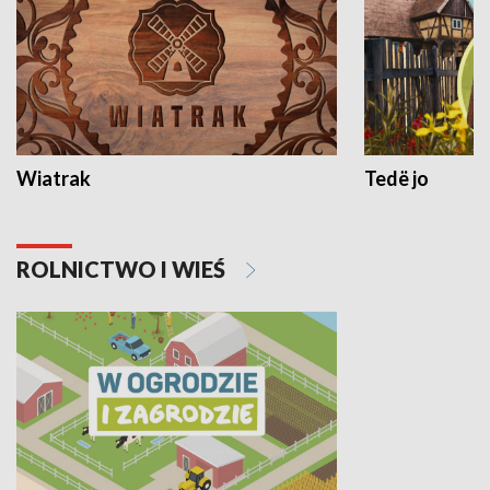
Wiatrak
Tedë jo
ROLNICTWO I WIEŚ