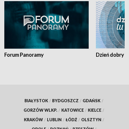
Forum Panoramy
Dzień dobry t
BIAŁYSTOK
/
BYDGOSZCZ
/
GDAŃSK
/
GORZÓW WLKP.
/
KATOWICE
/
KIELCE
/
KRAKÓW
/
LUBLIN
/
ŁÓDŹ
/
OLSZTYN
/