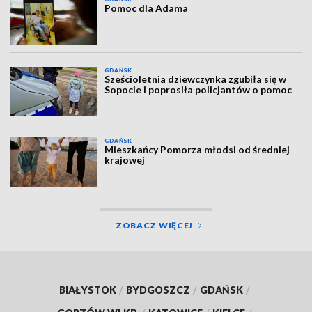
Pomoc dla Adama
GDAŃSK
Sześcioletnia dziewczynka zgubiła się w
Sopocie i poprosiła policjantów o pomoc
GDAŃSK
Mieszkańcy Pomorza młodsi od średniej
krajowej
ZOBACZ WIĘCEJ
BIAŁYSTOK
/
BYDGOSZCZ
/
GDAŃSK
/