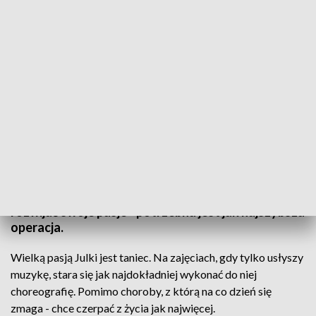
12-letnia Julka czeka na pomoc
Julka to wesoła 12-latka, która kocha taniec.
Dziewczynka zmaga się z dziecięcym porażeniem
mózgowym, a od niedawna także z dyslokacją
biodra. Żeby mogła nadal chodzić do szkoły i
rozwijać swoje pasje - potrzebna jest jak najszybsza
operacja.
Wielką pasją Julki jest taniec. Na zajęciach, gdy tylko usłyszy
muzykę, stara się jak najdokładniej wykonać do niej
choreografię. Pomimo choroby, z którą na co dzień się
zmaga - chce czerpać z życia jak najwięcej.