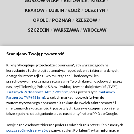
GORZÓW WLKP.
/
KATOWICE
/
KIELCE
/
KRAKÓW
/
LUBLIN
/
ŁÓDŹ
/
OLSZTYN
/
OPOLE
/
POZNAŃ
/
RZESZÓW
/
SZCZECIN
/
WARSZAWA
/
WROCŁAW
Szanujemy Twoją prywatność
Dołącz do nas:
Kliknij "Akceptuję i przechodzę do serwisu", aby wyrazić zgody na
korzystanie z technologii automatycznego śledzenia i zbierania danych,
TVP
dostęp do informacji na Twoim urządzeniu końcowym i ich
Abonament TVP
przechowywanie oraz na przetwarzanie Twoich danych osobowych przez
Regulamin TVP
nas, czyli Telewizję Polską S.A. w likwidacji (zwaną dalej również „TVP”),
Emisja w TVP
Polityka prywatności
Zaufanych Partnerów z IAB* (1201 firm)
oraz pozostałych
Zaufanych
Partnerów TVP (93 firm)
, w celach marketingowych (w tym do
Centrum informacji TVP
Moje zgody
zautomatyzowanego dopasowania reklam do Twoich zainteresowań i
mierzenia ich skuteczności) i pozostałych, które wskazujemy poniżej, a
Naziemna Telewizja Cyfrowa
Pomoc
także zgody na udostępnianie przez nas identyfikatora PPID do Google.
Sklep TVP
Biuro reklamy
Twoje dane osobowe zbierane podczas odwiedzania przez Ciebie naszych
Rada Programowa
Kontakt
poszczególnych serwisów
zwanych dalej „Portalem”, w tym informacje