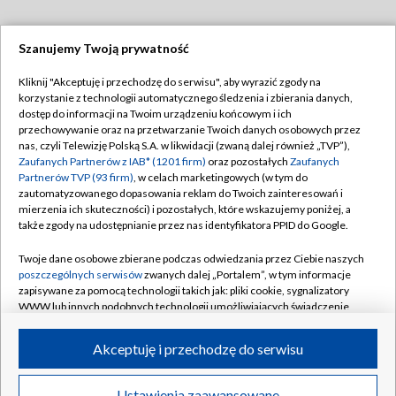
Szanujemy Twoją prywatność
Dołącz do nas:
Kliknij "Akceptuję i przechodzę do serwisu", aby wyrazić zgody na
korzystanie z technologii automatycznego śledzenia i zbierania danych,
TVP
dostęp do informacji na Twoim urządzeniu końcowym i ich
Abonament TVP
przechowywanie oraz na przetwarzanie Twoich danych osobowych przez
Regulamin TVP
nas, czyli Telewizję Polską S.A. w likwidacji (zwaną dalej również „TVP”),
Emisja w TVP
Zaufanych Partnerów z IAB* (1201 firm)
oraz pozostałych
Zaufanych
Polityka prywatności
Partnerów TVP (93 firm)
, w celach marketingowych (w tym do
Centrum informacji TVP
Moje zgody
zautomatyzowanego dopasowania reklam do Twoich zainteresowań i
mierzenia ich skuteczności) i pozostałych, które wskazujemy poniżej, a
Naziemna Telewizja Cyfrowa
Pomoc
także zgody na udostępnianie przez nas identyfikatora PPID do Google.
Sklep TVP
Biuro reklamy
Twoje dane osobowe zbierane podczas odwiedzania przez Ciebie naszych
Rada Programowa
poszczególnych serwisów
zwanych dalej „Portalem”, w tym informacje
Kontakt
zapisywane za pomocą technologii takich jak: pliki cookie, sygnalizatory
System NOS
WWW lub innych podobnych technologii umożliwiających świadczenie
dopasowanych i bezpiecznych usług, personalizację treści oraz reklam,
Informacje o nadawcy
Kanały
udostępnianie funkcji mediów społecznościowych oraz analizowanie
Akceptuję i przechodzę do serwisu
ruchu w Internecie.
Program dla prasy
©2026 Telewizja Polska S.A. w likwidacji
Biuro Reklamy
Twoje dane osobowe zbierane podczas odwiedzania przez Ciebie
Ustawienia zaawansowane