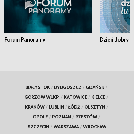
Forum Panoramy
Dzień dobry t
BIAŁYSTOK
/
BYDGOSZCZ
/
GDAŃSK
/
GORZÓW WLKP.
/
KATOWICE
/
KIELCE
/
KRAKÓW
/
LUBLIN
/
ŁÓDŹ
/
OLSZTYN
/
OPOLE
/
POZNAŃ
/
RZESZÓW
/
SZCZECIN
/
WARSZAWA
/
WROCŁAW