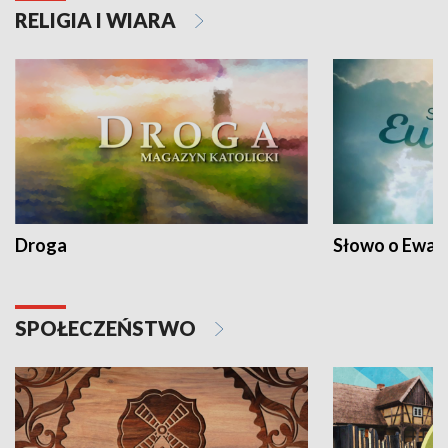
RELIGIA I WIARA
Droga
Słowo o Ewang
SPOŁECZEŃSTWO