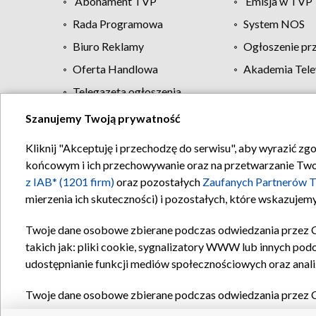
Abonament TVP
Emisja w TVP
Rada Programowa
System NOS
Biuro Reklamy
Ogłoszenie pr
Oferta Handlowa
Akademia Tele
Telegazeta ogłoszenia
Szanujemy Twoją prywatność
Regulamin TVP
Kliknij "Akceptuję i przechodzę do serwisu", aby wyrazić zg
końcowym i ich przechowywanie oraz na przetwarzanie Twoich
z IAB* (1201 firm)
oraz pozostałych
Zaufanych Partnerów T
mierzenia ich skuteczności) i pozostałych, które wskazujemy
Twoje dane osobowe zbierane podczas odwiedzania przez 
takich jak: pliki cookie, sygnalizatory WWW lub innych pod
udostępnianie funkcji mediów społecznościowych oraz anali
Twoje dane osobowe zbierane podczas odwiedzania przez 
plików cookie, informacje o Twoich wyszukiwaniach w serwi