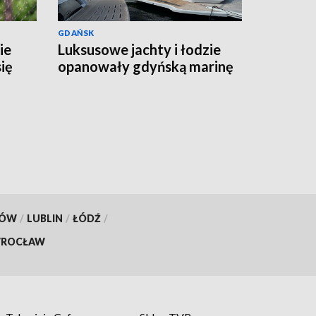
GDAŃSK
ie
Luksusowe jachty i łodzie
ię
opanowały gdyńską marinę
KÓW
/
LUBLIN
/
ŁÓDŹ
/
ROCŁAW