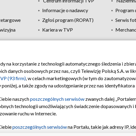
Centrum informacji TVP
Naziemna
Informacje o nadawcy
Program d
zetargowe
Zgłoś program (ROPAT)
Serwis fo
wizyjna
Kariera w TVP
Merchandi
Polityka prywatności
Moje zgody
Pomoc
Biuro re
ody na korzystanie z technologii automatycznego śledzenia i zbie
 danych osobowych przez nas, czyli Telewizję Polską S.A. w likw
VP (93 firm)
, w celach marketingowych (w tym do zautomatyzow
 poniżej, a także zgody na udostępnianie przez nas identyfikator
Ciebie naszych
poszczególnych serwisów
zwanych dalej „Portalem
obnych technologii umożliwiających świadczenie dopasowanych i be
zowanie ruchu w Internecie.
Ciebie
poszczególnych serwisów
na Portalu, takie jak adresy IP, 
sach Portalu czy historia odwiedzin będą przetwarzane przez TV