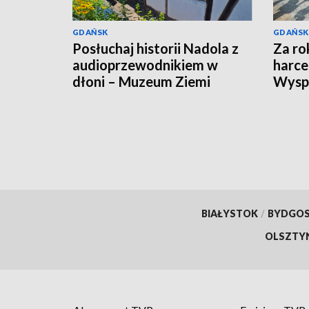
GDAŃSK
GDAŃSK
Posłuchaj historii Nadola z
Za ro
audioprzewodnikiem w
harce
dłoni – Muzeum Ziemi
Wyspi
Puckiej z nowymi
udogodnieniami dla
turystów!
BIAŁYSTOK
/
BYDGO
OLSZTY