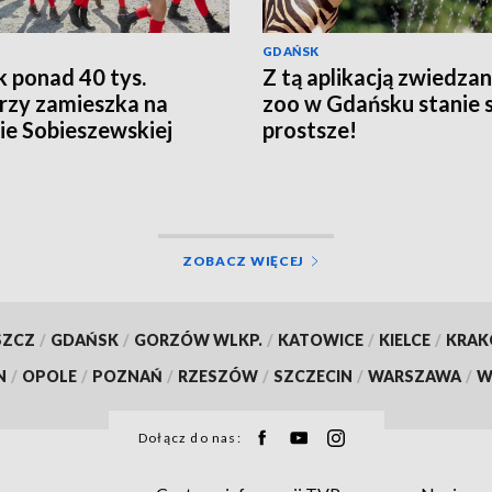
GDAŃSK
k ponad 40 tys.
Z tą aplikacją zwiedzan
rzy zamieszka na
zoo w Gdańsku stanie s
e Sobieszewskiej
prostsze!
ZOBACZ WIĘCEJ
SZCZ
/
GDAŃSK
/
GORZÓW WLKP.
/
KATOWICE
/
KIELCE
/
KRA
N
/
OPOLE
/
POZNAŃ
/
RZESZÓW
/
SZCZECIN
/
WARSZAWA
/
W
Dołącz do nas: