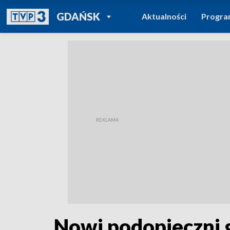
POWRÓT DO
GDAŃSK
Aktualności
Progr
TVP REGIONY
Nowi podopieczni