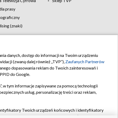
 Telewizja Cyfrowa
Sklep TVP
la prasy
tograficzny
sing (znaki)
klamy
Kontakt
rania danych, dostęp do informacji na Twoim urządzeniu
idacji (zwaną dalej również „TVP”),
Zaufanych Partnerów
anego dopasowania reklam do Twoich zainteresowań i
a PPID do Google.
”, w tym informacje zapisywane za pomocą technologii
zpiecznych usług, personalizację treści oraz reklam,
identyfikatory Twoich urządzeń końcowych i identyfikatory
P,
Zaufanych Partnerów z IAB
oraz pozostałych
Zaufanych