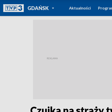
POWRÓT DO
GDAŃSK
Aktualności
Progr
TVP REGIONY
„Czujka na straży