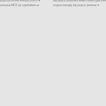
dyspozytorów medycznych •
Na placu budowy elektrowni jądrow
umowa NFZ ze szpitalem w
rozpoczynają się prace ziemne •
• Otwarto Morski Terminal
Podpisano umowę na budowę obwo
nkowy • Budowa morskiej farmy
Starogardu Gdańskiego • Za kilka dn
 • Korki na gdańskich Stogach •
wodowanie ORP „Wicher” • 18 mili
czne zachowania na torach •
złotych na inwestycje w szkołach w
nowych „trajtków” dla Gdyni
i Wejherowie • Nowy sprzęt
kardiologiczny dla Puckiego Szpitala
Pomorzu znów rekordowe upały