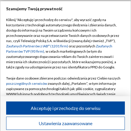
Szanujemy Twoją prywatność
Dołącz do nas:
Kliknij "Akceptuję i przechodzę do serwisu", aby wyrazić zgody na
korzystanie z technologii automatycznego śledzenia i zbierania danych,
TVP
dostęp do informacji na Twoim urządzeniu końcowym i ich
Abonament TVP
przechowywanie oraz na przetwarzanie Twoich danych osobowych przez
Regulamin TVP
nas, czyli Telewizję Polską S.A. w likwidacji (zwaną dalej również „TVP”),
Emisja w TVP
Zaufanych Partnerów z IAB* (1201 firm)
oraz pozostałych
Zaufanych
Polityka prywatności
Partnerów TVP (93 firm)
, w celach marketingowych (w tym do
Centrum informacji TVP
Moje zgody
zautomatyzowanego dopasowania reklam do Twoich zainteresowań i
mierzenia ich skuteczności) i pozostałych, które wskazujemy poniżej, a
Naziemna Telewizja Cyfrowa
Pomoc
także zgody na udostępnianie przez nas identyfikatora PPID do Google.
Sklep TVP
Biuro reklamy
Twoje dane osobowe zbierane podczas odwiedzania przez Ciebie naszych
Rada Programowa
poszczególnych serwisów
zwanych dalej „Portalem”, w tym informacje
Kontakt
zapisywane za pomocą technologii takich jak: pliki cookie, sygnalizatory
System NOS
WWW lub innych podobnych technologii umożliwiających świadczenie
dopasowanych i bezpiecznych usług, personalizację treści oraz reklam,
Informacje o nadawcy
Kanały
udostępnianie funkcji mediów społecznościowych oraz analizowanie
Akceptuję i przechodzę do serwisu
ruchu w Internecie.
Program dla prasy
©2026 Telewizja Polska S.A. w likwidacji
Biuro Reklamy
Twoje dane osobowe zbierane podczas odwiedzania przez Ciebie
Ustawienia zaawansowane
poszczególnych serwisów
na Portalu, takie jak adresy IP, identyfikatory
Ogłoszenie przetargowe