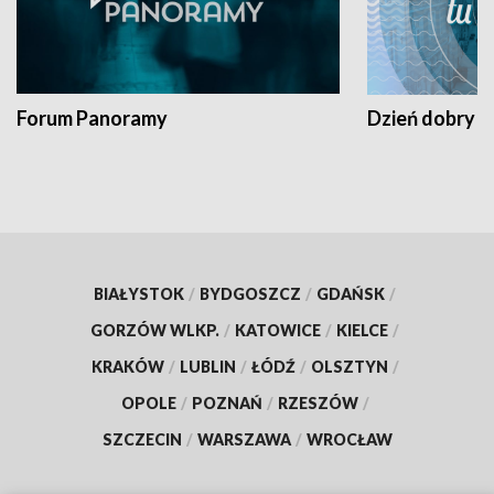
Forum Panoramy
Dzień dobry t
BIAŁYSTOK
/
BYDGOSZCZ
/
GDAŃSK
/
GORZÓW WLKP.
/
KATOWICE
/
KIELCE
/
KRAKÓW
/
LUBLIN
/
ŁÓDŹ
/
OLSZTYN
/
OPOLE
/
POZNAŃ
/
RZESZÓW
/
SZCZECIN
/
WARSZAWA
/
WROCŁAW