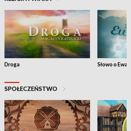
Droga
Słowo o Ewang
SPOŁECZEŃSTWO