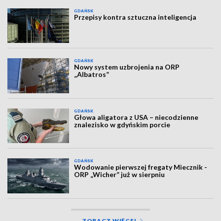
GDAŃSK
Przepisy kontra sztuczna inteligencja
GDAŃSK
Nowy system uzbrojenia na ORP
„Albatros”
GDAŃSK
Głowa aligatora z USA – niecodzienne
znalezisko w gdyńskim porcie
GDAŃSK
Wodowanie pierwszej fregaty Miecznik -
ORP „Wicher” już w sierpniu
ZOBACZ WIĘCEJ