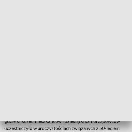
50. urodziny gminy Słupsk
Gmina Słupsk świętuje swoją pięćdziesiątkę!
Niestety są to jej ostatnie urodziny, bowiem od
stycznia przestanie istnieć. Od nowego roku stanie
się gminą Redzikowo. Jubileusz był okazją nie tylko
do podsumowania dokonań samorządowców, ale i
do przedstawienia ambitnych planów na
przyszłość.
Serce gminy Słupsk przez kilka godzin biło w Siemianicach,
gdzie kilkuset mieszkańców i dziesiątki samorządowców
uczestniczyło w uroczystościach związanych z 50-leciem