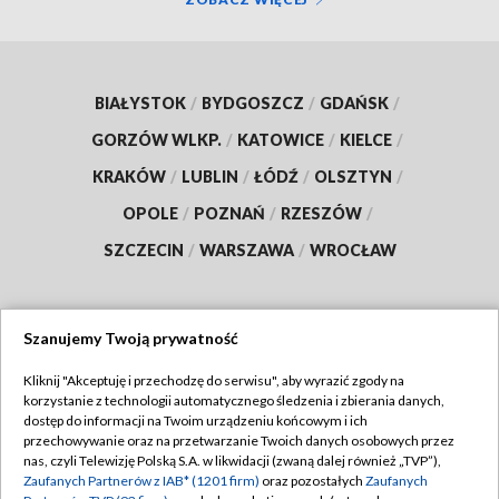
BIAŁYSTOK
/
BYDGOSZCZ
/
GDAŃSK
/
GORZÓW WLKP.
/
KATOWICE
/
KIELCE
/
KRAKÓW
/
LUBLIN
/
ŁÓDŹ
/
OLSZTYN
/
OPOLE
/
POZNAŃ
/
RZESZÓW
/
SZCZECIN
/
WARSZAWA
/
WROCŁAW
Szanujemy Twoją prywatność
Dołącz do nas:
Kliknij "Akceptuję i przechodzę do serwisu", aby wyrazić zgody na
korzystanie z technologii automatycznego śledzenia i zbierania danych,
TVP
dostęp do informacji na Twoim urządzeniu końcowym i ich
Abonament TVP
przechowywanie oraz na przetwarzanie Twoich danych osobowych przez
Regulamin TVP
nas, czyli Telewizję Polską S.A. w likwidacji (zwaną dalej również „TVP”),
Emisja w TVP
Polityka prywatności
Zaufanych Partnerów z IAB* (1201 firm)
oraz pozostałych
Zaufanych