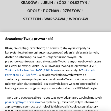
KRAKÓW
/
LUBLIN
/
ŁÓDŹ
/
OLSZTYN
/
OPOLE
/
POZNAŃ
/
RZESZÓW
/
SZCZECIN
/
WARSZAWA
/
WROCŁAW
Szanujemy Twoją prywatność
Dołącz do nas:
Kliknij "Akceptuję i przechodzę do serwisu", aby wyrazić zgody na
korzystanie z technologii automatycznego śledzenia i zbierania danych,
TVP
dostęp do informacji na Twoim urządzeniu końcowym i ich
Abonament TVP
przechowywanie oraz na przetwarzanie Twoich danych osobowych przez
Regulamin TVP
nas, czyli Telewizję Polską S.A. w likwidacji (zwaną dalej również „TVP”),
Emisja w TVP
Polityka prywatności
Zaufanych Partnerów z IAB* (1201 firm)
oraz pozostałych
Zaufanych
Partnerów TVP (93 firm)
, w celach marketingowych (w tym do
Centrum informacji TVP
Moje zgody
zautomatyzowanego dopasowania reklam do Twoich zainteresowań i
mierzenia ich skuteczności) i pozostałych, które wskazujemy poniżej, a
Naziemna Telewizja Cyfrowa
Pomoc
także zgody na udostępnianie przez nas identyfikatora PPID do Google.
Sklep TVP
Biuro reklamy
Twoje dane osobowe zbierane podczas odwiedzania przez Ciebie naszych
Rada Programowa
Kontakt
poszczególnych serwisów
zwanych dalej „Portalem”, w tym informacje
zapisywane za pomocą technologii takich jak: pliki cookie, sygnalizatory
System NOS
WWW lub innych podobnych technologii umożliwiających świadczenie