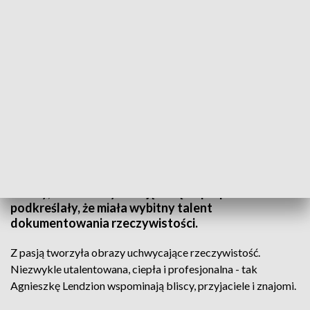
Ostatnie pożegnanie Agnieszki Lendzion
Na Cmentarzu Srebrzysko rodzina, bliscy,
przyjaciele i znajomi pożegnali Agnieszkę Lendzion -
utalentowaną fotografkę i operatorkę kamery.
Osoby, które miały okazję z nią współpracować
podkreślały, że miała wybitny talent
dokumentowania rzeczywistości.
Z pasją tworzyła obrazy uchwycające rzeczywistość.
Niezwykle utalentowana, ciepła i profesjonalna - tak
Agnieszkę Lendzion wspominają bliscy, przyjaciele i znajomi.